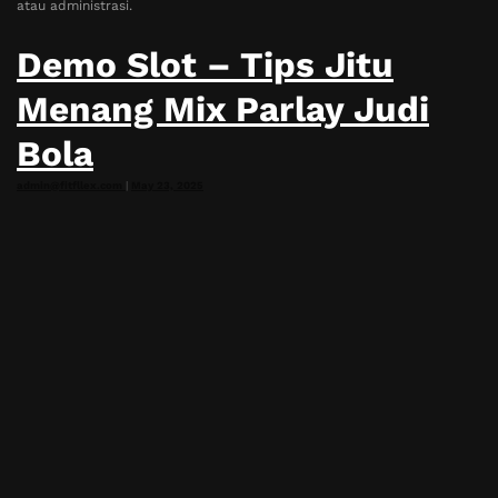
atau administrasi.
Demo Slot – Tips Jitu
Menang Mix Parlay Judi
Bola
admin@fitfllex.com
|
May 23, 2025