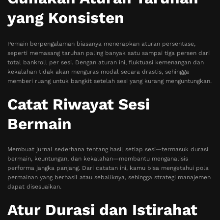
yang Konsisten
Pemain berpengalaman biasanya menerapkan aturan persentase,
seperti memasang taruhan paling banyak satu sampai tiga persen dari
total bankroll per sesi. Dengan aturan ini, fluktuasi kemenangan dan
kekalahan tidak akan menguras modal secara drastis, sehingga
memberi ruang untuk bangkit setelah sesi yang kurang menguntungkan.
Catat Riwayat Sesi
Bermain
Membuat jurnal sederhana tentang hasil setiap sesi—termasuk durasi
bermain, keuntungan, dan kekalahan—membantu menganalisis
performa jangka panjang. Dari catatan ini, kamu bisa mengetahui pola
permainan yang berhasil atau sebaliknya, sehingga strategi manajemen
dapat disesuaikan.
Atur Durasi dan Istirahat