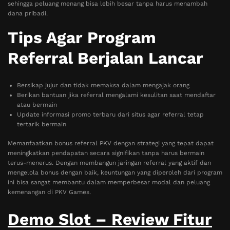
sehingga peluang menang bisa lebih besar tanpa harus menambah
dana pribadi.
Tips Agar Program
Referral Berjalan Lancar
Bersikap jujur dan tidak memaksa dalam mengajak orang
Berikan bantuan jika referral mengalami kesulitan saat mendaftar
atau bermain
Update informasi promo terbaru dari situs agar referral tetap
tertarik bermain
Memanfaatkan bonus referral PKV dengan strategi yang tepat dapat
meningkatkan pendapatan secara signifikan tanpa harus bermain
terus-menerus. Dengan membangun jaringan referral yang aktif dan
mengelola bonus dengan baik, keuntungan yang diperoleh dari program
ini bisa sangat membantu dalam memperbesar modal dan peluang
kemenangan di PKV Games.
Demo Slot – Review Fitur