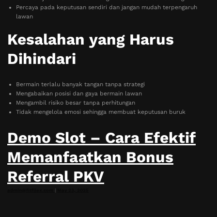
Percaya pada keputusan sendiri dan jangan mudah terpengaruh
lawan
Kesalahan yang Harus
Dihindari
Bermain terlalu banyak tangan tanpa strategi
Mengabaikan posisi dan gaya bermain lawan
Mengambil risiko besar tanpa perhitungan
Tidak mengelola emosi sehingga membuat keputusan buruk
Demo Slot – Cara Efektif
Memanfaatkan Bonus
Referral PKV
admin@fitfllex.com
|
May 23, 2025