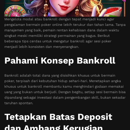
Mengelola modal atau bankroll dengan tepat menjadi kunci agar
pengalaman bermain poker online lebih terukur dan tahan lama. Tanpa
manajemen yang baik, pemain rentan kehabisan dana dalam waktu
singkat meski memiliki strategi permainan yang bagus. Berikut
beberapa tips cerdas untuk mengatur bankroll agar sesi poker
menjadi lebih konsisten dan menyenangkan.
Pahami Konsep Bankroll
Bankroll adalah total dana yang disisihkan khusus untuk bermain
poker, terpisah dari kebutuhan hidup sehari-hari. Menetapkan angka
khusus untuk bankroll membantu kamu menghindari godaan memakai
uang yang bukan untuk berjudi. Dengan begitu, setiap sesi bermain bisa
dipandang sebagai investasi dalam pengembangan skill, bukan sekadar
taruhan spontan.
Tetapkan Batas Deposit
dan Ambang Kerugian