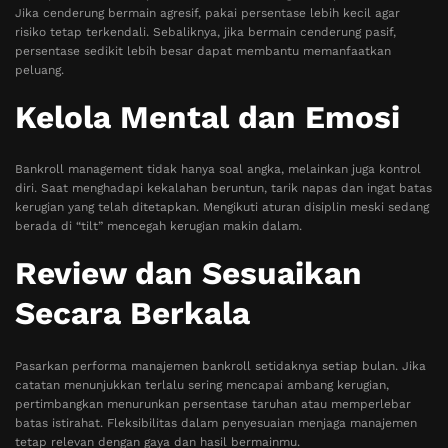
Jika cenderung bermain agresif, pakai persentase lebih kecil agar
risiko tetap terkendali. Sebaliknya, jika bermain cenderung pasif,
persentase sedikit lebih besar dapat membantu memanfaatkan
peluang.
Kelola Mental dan Emosi
Bankroll management tidak hanya soal angka, melainkan juga kontrol
diri. Saat menghadapi kekalahan beruntun, tarik napas dan ingat batas
kerugian yang telah ditetapkan. Mengikuti aturan disiplin meski sedang
berada di “tilt” mencegah kerugian makin dalam.
Review dan Sesuaikan
Secara Berkala
Pasarkan performa manajemen bankroll setidaknya setiap bulan. Jika
catatan menunjukkan terlalu sering mencapai ambang kerugian,
pertimbangkan menurunkan persentase taruhan atau memperlebar
batas istirahat. Fleksibilitas dalam penyesuaian menjaga manajemen
tetap relevan dengan gaya dan hasil bermainmu.