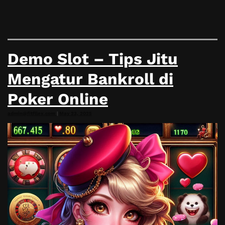
Demo Slot – Tips Jitu
Mengatur Bankroll di
Poker Online
admin@fitfllex.com
|
May 23, 2025