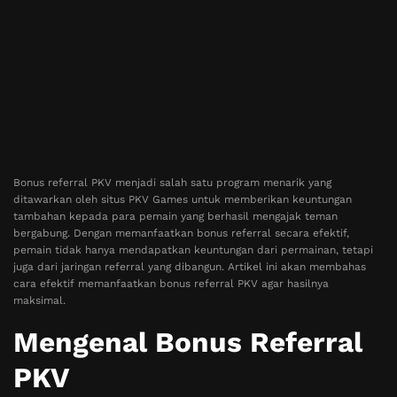
Bonus referral PKV menjadi salah satu program menarik yang
ditawarkan oleh situs PKV Games untuk memberikan keuntungan
tambahan kepada para pemain yang berhasil mengajak teman
bergabung. Dengan memanfaatkan bonus referral secara efektif,
pemain tidak hanya mendapatkan keuntungan dari permainan, tetapi
juga dari jaringan referral yang dibangun. Artikel ini akan membahas
cara efektif memanfaatkan bonus referral PKV agar hasilnya
maksimal.
Mengenal Bonus Referral
PKV