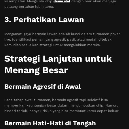
kesempatan. Mengelola chip
demo slot
dengan baik akan menjaga
peluang bertahan lebih lama.
3. Perhatikan Lawan
Mengamati gaya bermain lawan adalah kunci dalam turnamen poker
live. Identifikasi pemain yang agresif, pasif, atau mudah ditebak,
kemudian sesuaikan strategi untuk mengalahkan mereka.
Strategi Lanjutan untuk
Menang Besar
Bermain Agresif di Awal
Pada tahap awal turnamen, bermain agresif tapi selektif bisa
memberikan keuntungan besar dalam mengumpulkan chip. Namun,
hindari terlalu banyak risiko yang bisa membuat kamu cepat keluar.
Bermain Hati-Hati di Tengah