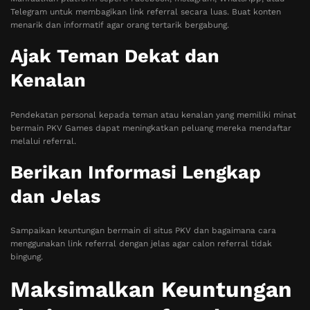
Telegram untuk membagikan link referral secara luas. Buat konten
menarik dan informatif agar orang tertarik bergabung.
Ajak Teman Dekat dan
Kenalan
Pendekatan personal kepada teman atau kenalan yang memiliki minat
bermain PKV Games dapat meningkatkan peluang mereka mendaftar
melalui referral.
Berikan Informasi Lengkap
dan Jelas
Sampaikan keuntungan bermain di situs PKV dan bagaimana cara
menggunakan link referral dengan jelas agar calon referral tidak
bingung.
Maksimalkan Keuntungan