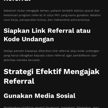
Sebelum mulai mengajak teman, pahami terlebih dahulu syarat dan
ketentuan program referral di situs PKV yang kamu gunakan. Ketahui
cara kerja, persyaratan bonus, dan mekanisme pencairannya.
Siapkan Link Referral atau
Kode Undangan
Setiap pemain biasanya diberikan link referral atau kode undangan
yang harus dibagikan kepada calon referral agar pendaftaran dan
aktivitas mereka tercatat.
Strategi Efektif Mengajak
Referral
Gunakan Media Sosial
Manfaatkan platform seperti Facebook, Instagram, WhatsApp, atau