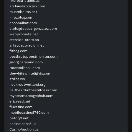
firerestrictions.us
archiesbrooklyn.com
muambeiros.net
infozblog.com
chonbaihat.com
elblogdeoscargonzalez.com
webpromote.net
steroids-store.co
arteydecoracion.net
fithog.com
bestlaptopbestmonitor.com
georginaryland.com
roseandbasil.com
thewhitewhitelights.com
atdhe.ws
heckrodtwetland.org
halfheardinthestillness.com
mybestmassagechair.com
ericreed.net
fluxetine.com
mobilecasino8760.com
betqq3.net
casinoloans5.us
CasinoAuction.us