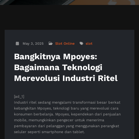
May 3, 2025
Slot Online
slot
Bangkitnya Mpoyes:
Bagaimana Teknologi
Merevolusi Industri Ritel
[ad_1]
Industri ritel sedang mengalami transformasi besar berkat
kebangkitan Mpoyes, teknologi baru yang merevolusi cara
konsumen berbelanja. Mpoyes, kependekan dari penjualan
mobile, memungkinkan pengecer untuk menerima
pembayaran dari pelanggan yang menggunakan perangkat
seluler seperti smartphone dan tablet.