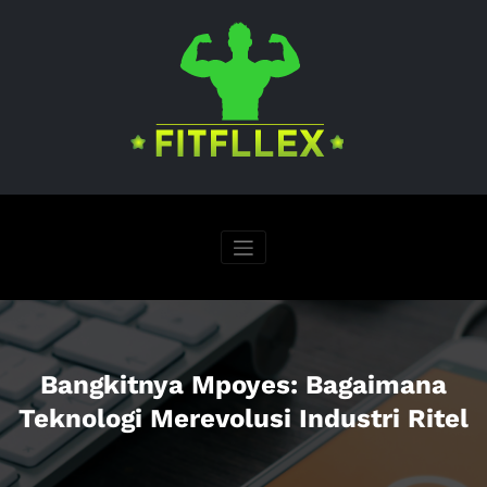
Skip
to
content
Bangkitnya Mpoyes: Bagaimana
Teknologi Merevolusi Industri Ritel