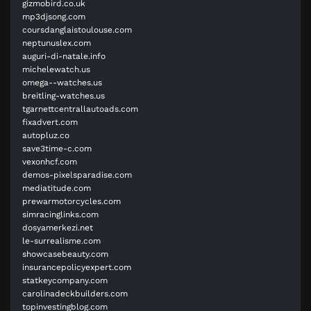
gizmobird.co.uk
mp3djsong.com
coursdanglaistoulouse.com
neptunuslex.com
auguri-di-natale.info
michelewatch.us
omega--watches.us
breitling-watches.us
tgarnettcentrallautoads.com
fixadvert.com
autopluz.co
save3time-c.com
vexonhcf.com
demos-pixelsparadise.com
mediatitude.com
prewarmotorcycles.com
simracinglinks.com
dosyamerkezi.net
le-surrealisme.com
showcasebeauty.com
insurancepolicyexpert.com
statkeycompany.com
carolinadeckbuilders.com
topinvestingblog.com