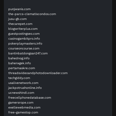
punjwanis.com
the-parcs-clematiscondos.com
jusu-gb.com
thecarepet.com
blogwriterplus.com
guestpostingseo.com
casinogambitpro.info
pokerplaymasters.info
courseoncourse.com
bantinbatdongsan247.com
bahednog.info
bahenxgek.info
pertamaskre.com
threadsvideoandphotodownloader.com
techgiddy.com
usalivenetwork.com
jackpotrushonline.info
ucnewshindi.com
freecellphonedatabase.com
gamersrope.com
exellewebmedia.com
free-gamestop.com