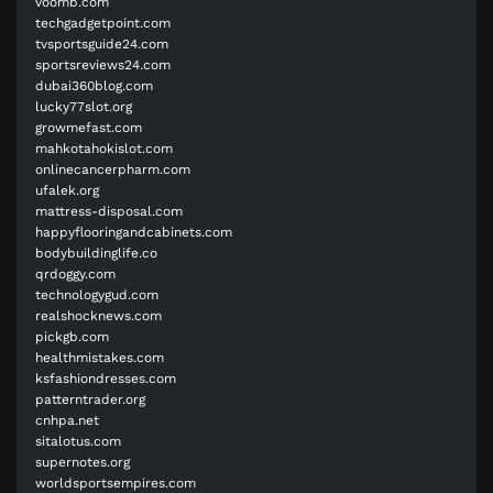
voomb.com
techgadgetpoint.com
tvsportsguide24.com
sportsreviews24.com
dubai360blog.com
lucky77slot.org
growmefast.com
mahkotahokislot.com
onlinecancerpharm.com
ufalek.org
mattress-disposal.com
happyflooringandcabinets.com
bodybuildinglife.co
qrdoggy.com
technologygud.com
realshocknews.com
pickgb.com
healthmistakes.com
ksfashiondresses.com
patterntrader.org
cnhpa.net
sitalotus.com
supernotes.org
worldsportsempires.com