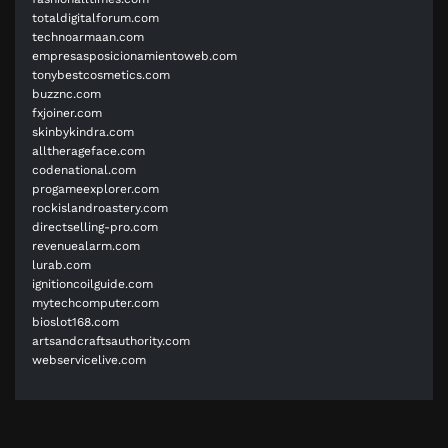
totaldigitalforum.com
technoarmaan.com
empresasposicionamientoweb.com
tonybestcosmetics.com
buzznc.com
fxjoiner.com
skinbykindra.com
alltherageface.com
codenational.com
progameexplorer.com
rockislandroastery.com
directselling-pro.com
revenuealarm.com
lurab.com
ignitioncoilguide.com
mytechcomputer.com
bioslot168.com
artsandcraftsauthority.com
webservicelive.com