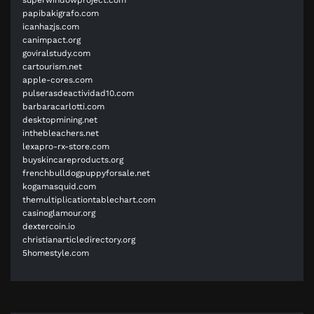
papibakigrafo.com
icanhazjs.com
canimpact.org
goviralstudy.com
cartourism.net
apple-cores.com
pulserasdeactividad10.com
barbaracarlotti.com
desktopmining.net
inthebleachers.net
lexapro-rx-store.com
buyskincareproducts.org
frenchbulldogpuppyforsale.net
kogamasquid.com
themultiplicationtablechart.com
casinoglamour.org
dextercoin.io
christianarticledirectory.org
5homestyle.com