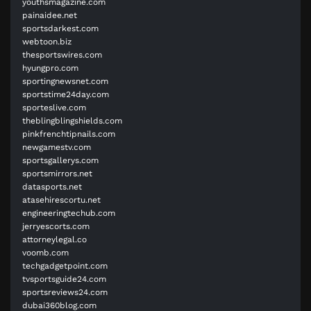
youthsmagazine.com
painaidee.net
sportsdarkest.com
webtoon.biz
thesportswires.com
hyungpro.com
sportingnewsnet.com
sportstime24day.com
sporteslive.com
theblingblingshields.com
pinkfrenchtipnails.com
newgamestv.com
sportsgallerys.com
sportsmirrors.net
datasports.net
atasehirescortu.net
engineeringtechub.com
jerryescorts.com
attorneylegal.co
voomb.com
techgadgetpoint.com
tvsportsguide24.com
sportsreviews24.com
dubai360blog.com