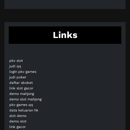
Links
pkv slot
judi qq
login pkv games
judi poker
daftar sbobet
link slot gacor
demo mahjong
demo slot mahjong
pkv games qq
data keluaran hk
slot demo
demo slot
link gacor