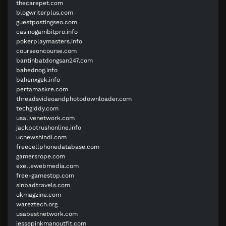
thecarepet.com
blogwriterplus.com
guestpostingseo.com
casinogambitpro.info
pokerplaymasters.info
courseoncourse.com
bantinbatdongsan247.com
bahednog.info
bahenxgek.info
pertamaskre.com
threadsvideoandphotodownloader.com
techgiddy.com
usalivenetwork.com
jackpotrushonline.info
ucnewshindi.com
freecellphonedatabase.com
gamersrope.com
exellewebmedia.com
free-gamestop.com
sinbadtravels.com
ukmagzine.com
wareztech.org
usabestnetwork.com
jessepinkmanoutfit.com