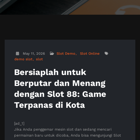
May 11, 2026
Slot Demo
Slot Online
demo slot
slot
Bersiaplah untuk
Berputar dan Menang
dengan Slot 88: Game
Terpanas di Kota
[ad_1]
Jika Anda penggemar mesin slot dan sedang mencari
permainan baru untuk dicoba, Anda bisa mengunjungi Slot