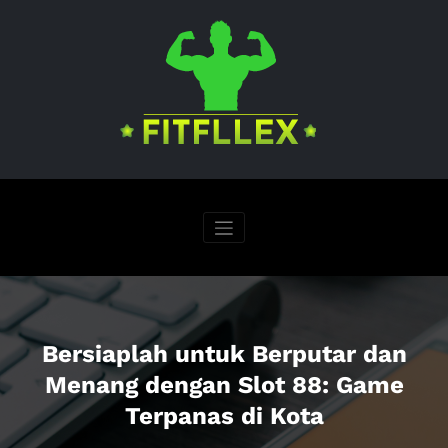
Skip
to
content
Bersiaplah untuk Berputar dan
Menang dengan Slot 88: Game
Terpanas di Kota