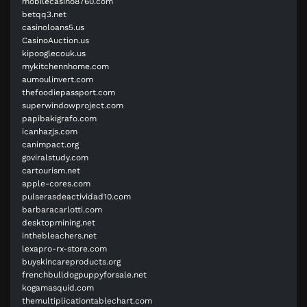
mobilecasino8760.com
betqq3.net
casinoloans5.us
CasinoAuction.us
kipooglecouk.us
mykitchennhome.com
aumoulinvert.com
thefoodiepassport.com
superwindowproject.com
papibakigrafo.com
icanhazjs.com
canimpact.org
goviralstudy.com
cartourism.net
apple-cores.com
pulserasdeactividad10.com
barbaracarlotti.com
desktopmining.net
inthebleachers.net
lexapro-rx-store.com
buyskincareproducts.org
frenchbulldogpuppyforsale.net
kogamasquid.com
themultiplicationtablechart.com