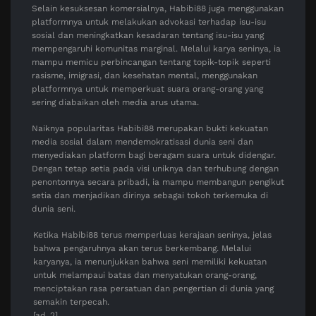
Selain kesuksesan komersialnya, Habibi88 juga menggunakan
platformnya untuk melakukan advokasi terhadap isu-isu
sosial dan meningkatkan kesadaran tentang isu-isu yang
mempengaruhi komunitas marginal. Melalui karya seninya, ia
mampu memicu perbincangan tentang topik-topik seperti
rasisme, imigrasi, dan kesehatan mental, menggunakan
platformnya untuk memperkuat suara orang-orang yang
sering diabaikan oleh media arus utama.
Naiknya popularitas Habibi88 merupakan bukti kekuatan
media sosial dalam mendemokratisasi dunia seni dan
menyediakan platform bagi beragam suara untuk didengar.
Dengan tetap setia pada visi uniknya dan terhubung dengan
penontonnya secara pribadi, ia mampu membangun pengikut
setia dan menjadikan dirinya sebagai tokoh terkemuka di
dunia seni.
Ketika Habibi88 terus memperluas kerajaan seninya, jelas
bahwa pengaruhnya akan terus berkembang. Melalui
karyanya, ia menunjukkan bahwa seni memiliki kekuatan
untuk melampaui batas dan menyatukan orang-orang,
menciptakan rasa persatuan dan pengertian di dunia yang
semakin terpecah.
[ad_2]