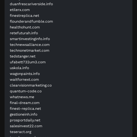
duanfrescariverside.info
etilerx.com
finestreplica.net
flounderandfumble.com
healthohunt.com
retefuturah.info
smartinvestinginfo.info
technewsalliance.com
technonetmarket.com
tedstanger.net
ufabett732um3.com
uskola.info
wagonpaints.info
waitfornext.com
clearvisionmarketing.co
quantum-code.co
whatnews.me
final-dream.com
finest-replica.net
gestioneinh.info
prosportdaily.net
salesinvest22.com
teseract.org