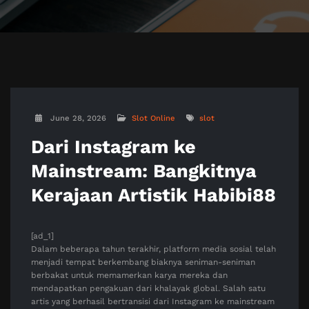
June 28, 2026
Slot Online
slot
Dari Instagram ke
Mainstream: Bangkitnya
Kerajaan Artistik Habibi88
[ad_1]
Dalam beberapa tahun terakhir, platform media sosial telah
menjadi tempat berkembang biaknya seniman-seniman
berbakat untuk memamerkan karya mereka dan
mendapatkan pengakuan dari khalayak global. Salah satu
artis yang berhasil bertransisi dari Instagram ke mainstream