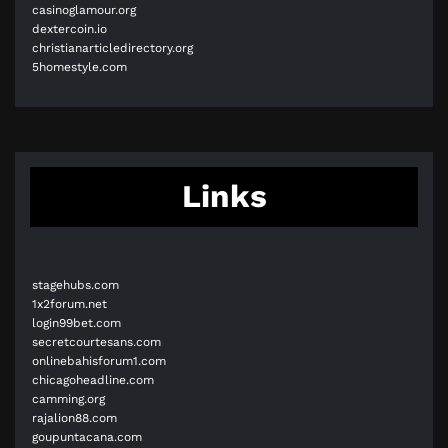
casinoglamour.org
dextercoin.io
christianarticledirectory.org
5homestyle.com
Links
stagehubs.com
1x2forum.net
login99bet.com
secretcourtesans.com
onlinebahisforum1.com
chicagoheadline.com
camming.org
rajalion88.com
goupuntacana.com