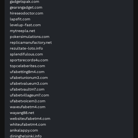
gadgetspak.com
gearsngadget.com
hireseodoctor.com
lapsfit.com
levelup-fast.com
mytreepla.net
pokersimulations.com
replicamanufactory.net
rezultate-loto.info
splendifulous.com
sportsrecords4u.com
topceleberites.com
ufabetting8m4.com
ufabetunionum3.com
ufabetvalueum3.com
ufabetvaultm7.com
ufabetvillageum7.com
ufabetvoicem3.com
waveufabetm4.com
wayang88.net
websiteufabetm4.com
whiteufabetm4.com
anikalappy.com
dininghelsinki.info