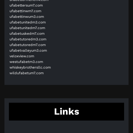
ufabettersum7.com
ufabettinwm7.com
ufabettinwum3.com
ufabetunitedm3.com
ufabetunitedm7.com
ufabetuskedm7.com
ufabetutoredm3.com
ufabetutoredm7.com
ufabetvalleyum3.com
veloxview.com
westufabetm3.com
whiskeybrothersllc.com
wildufabetum7.com
Links