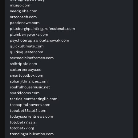
mixiqo.com
needglobe.com
ortocoach.com
passionawe.com
pittsburghpaintingprofessionals.com
plumberryworks.com
psychoterapiawioletanowak.com
quickultimate.com
quirkyquester.com
sexmedicineformen.com
shiftripple.com
slotterpercaya.co
smartcoolbox.com
sohanjitfinances.com
soulfulhousemusic.net
sparklooms.com
tacticalcontractingllc.com
thecapitalpowers.com
tobabet88slot3.com
todayscurrentnews.com
totobet77.asia
totobet77.org
trendingpublication.com