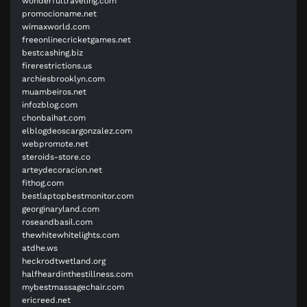
wonderfultraveling.com
promocioname.net
wimaxworld.com
freeonlinecricketgames.net
bestcashing.biz
firerestrictions.us
archiesbrooklyn.com
muambeiros.net
infozblog.com
chonbaihat.com
elblogdeoscargonzalez.com
webpromote.net
steroids-store.co
arteydecoracion.net
fithog.com
bestlaptopbestmonitor.com
georginaryland.com
roseandbasil.com
thewhitewhitelights.com
atdhe.ws
heckrodtwetland.org
halfheardinthestillness.com
mybestmassagechair.com
ericreed.net