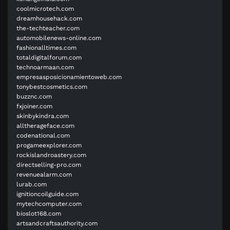
coolmicrotech.com
dreamhousehack.com
the-techteacher.com
automobilenews-online.com
fashionalltimes.com
totaldigitalforum.com
technoarmaan.com
empresasposicionamientoweb.com
tonybestcosmetics.com
buzznc.com
fxjoiner.com
skinbykindra.com
alltherageface.com
codenational.com
progameexplorer.com
rockislandroastery.com
directselling-pro.com
revenuealarm.com
lurab.com
ignitioncoilguide.com
mytechcomputer.com
bioslot168.com
artsandcraftsauthority.com