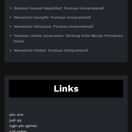
Rasakan Sensasi Majestibet: Panduan Komprehensif
Memahami Saung4D: Panduan Komprehensif
Memahami Ahlicasino: Panduan Komprehensif
Panduan Utama Juruscasino: Gerbang Anda Menuju Permainan
Online
Memahami Plisbet: Panduan Komprehensif
Links
pkv slot
judi qq
login pkv games
judi poker