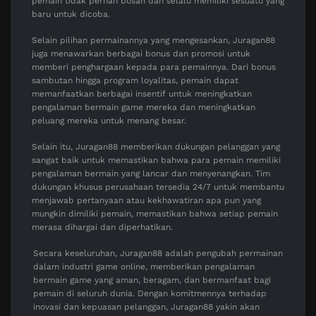
pemain tidak pernah bosan dan selalu memiliki sesuatu yang
baru untuk dicoba.
Selain pilihan permainannya yang mengesankan, Juragan88
juga menawarkan berbagai bonus dan promosi untuk
memberi penghargaan kepada para pemainnya. Dari bonus
sambutan hingga program loyalitas, pemain dapat
memanfaatkan berbagai insentif untuk meningkatkan
pengalaman bermain game mereka dan meningkatkan
peluang mereka untuk menang besar.
Selain itu, Juragan88 memberikan dukungan pelanggan yang
sangat baik untuk memastikan bahwa para pemain memiliki
pengalaman bermain yang lancar dan menyenangkan. Tim
dukungan khusus perusahaan tersedia 24/7 untuk membantu
menjawab pertanyaan atau kekhawatiran apa pun yang
mungkin dimiliki pemain, memastikan bahwa setiap pemain
merasa dihargai dan diperhatikan.
Secara keseluruhan, Juragan88 adalah pengubah permainan
dalam industri game online, memberikan pengalaman
bermain game yang aman, beragam, dan bermanfaat bagi
pemain di seluruh dunia. Dengan komitmennya terhadap
inovasi dan kepuasan pelanggan, Juragan88 yakin akan