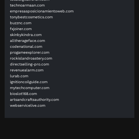
technoarmaan.com
empresasposicionamientoweb.com
tonybestcosmetics.com
buzznc.com
fxjoiner.com
skinbykindra.com
alltherageface.com
codenational.com
progameexplorer.com
rockislandroastery.com
directselling-pro.com
revenuealarm.com
lurab.com
ignitioncoilguide.com
mytechcomputer.com
bioslot168.com
artsandcraftsauthority.com
webservicelive.com