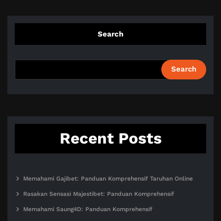
Search
Search
Recent Posts
Memahami Gajibet: Panduan Komprehensif Taruhan Online
Rasakan Sensasi Majestibet: Panduan Komprehensif
Memahami Saung4D: Panduan Komprehensif