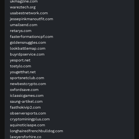
ukmagzine.com
wareztech.org
usabestnetwork.com
jessepinkmanoutfit.com
umailsend.com
retarys.com
fasterformationcpf.com
goldensnuggles.com
lookbattlemap.com
buyrdpservice.com
yesport.net
tostylo.com
yougetthat.net
sportsnetclub.com
newbestcrypto.com
oxfordsave.com
iclassicgames.com
saung-artikel.com
fasthokivip2.com
observersports.com
cryptominingplus.com
aquinoticiaspe.com
longhairedfrenchbulldog.com
lawyersforhire.co