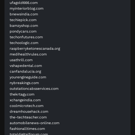
ufagold666.com
myinteriorblog.com
bnewsindia.com
techiepick.com
bamzyshop.com
pondycars.com
techonfutures.com
techoologic.com
raspberryketonescanada.org
medihealthrules.com
usathrill.com
vshapedental.com
canfandalucia.org
yourengineguide.com
nybreakings.com
outstationcabsservices.com
thekrtagy.com
xchangeindia.com
coolmicrotech.com
dreamhousehack.com
the-techteacher.com
automobilenews-online.com
fashionalltimes.com
totaldigitalforum.com