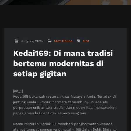
July 27, 2025
Slot Online
slot
Kedai169: Di mana tradisi
bertemu modernitas di
setiap gigitan
[ad_1]
Kedai169 bukanlah restoran khas Malaysia Anda. Terletak di
jantung Kuala Lumpur, permata tersembunyi ini adalah
perpaduan unik antara tradisi dan modernitas, menawarkan
pengalaman kuliner tidak seperti yang lain.
Nama restoran, Kedai169, memberi penghormatan kepada
alamat tempat semuanya dimulai – 169 Jalan Bukit Bintang.