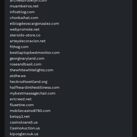
archiesbrooklyn.com
muambeiros.net
infozblog.com
chonbaihat.com
elblogdeoscargonzalez.com
webpromote.net
steroids-store.co
arteydecoracion.net
fithog.com
bestlaptopbestmonitor.com
georginaryland.com
roseandbasil.com
thewhitewhitelights.com
atdhe.ws
heckrodtwetland.org
halfheardinthestillness.com
mybestmassagechair.com
ericreed.net
fluxetine.com
mobilecasino8760.com
betqq3.net
casinoloans5.us
CasinoAuction.us
kipooglecouk.us