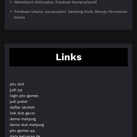
Memahami Ahlicasino: Panduan Komprehensif
Panduan Utama Juruscasino: Gerbang Anda Menuju Permainan
Online
Links
pkv slot
judi qq
login pkv games
judi poker
daftar sbobet
link slot gacor
demo mahjong
demo slot mahjong
pkv games qq
data keluaran hk