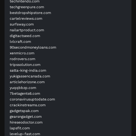
techintendo.com
techgreenpure.com
bestdropshipstore.com
cartelreviews.com
surfsway.com
nailartproduct.com
digitactseed.com
lvlcraft.com
90secondmoneyloans.com
xenmicro.com
rodrovers.com
tripssolution.com
satta-king-india.com
yukigassencanada.com
articlehorizone.com
yuqqbbzp.com
7betagents6.com
coronavirusuptodate.com
crackinstreams.com
gadgetspak.com
gearsngadget.com
hireseodoctor.com
lapsfit.com
levelup-fast.com