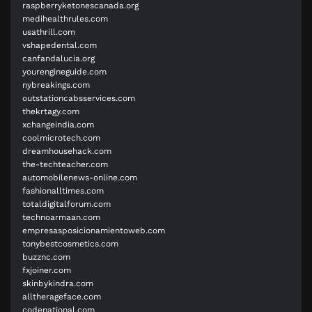
raspberryketonescanada.org
medihealthrules.com
usathrill.com
vshapedental.com
canfandalucia.org
yourengineguide.com
nybreakings.com
outstationcabsservices.com
thekrtagy.com
xchangeindia.com
coolmicrotech.com
dreamhousehack.com
the-techteacher.com
automobilenews-online.com
fashionalltimes.com
totaldigitalforum.com
technoarmaan.com
empresasposicionamientoweb.com
tonybestcosmetics.com
buzznc.com
fxjoiner.com
skinbykindra.com
alltherageface.com
codenational.com