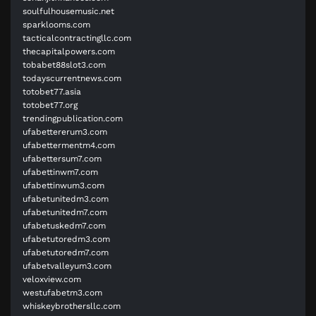
soulfulhousemusic.net
sparklooms.com
tacticalcontractingllc.com
thecapitalpowers.com
tobabet88slot3.com
todayscurrentnews.com
totobet77.asia
totobet77.org
trendingpublication.com
ufabettererum3.com
ufabettermentm4.com
ufabettersum7.com
ufabettinwm7.com
ufabettinwum3.com
ufabetunitedm3.com
ufabetunitedm7.com
ufabetuskedm7.com
ufabetutoredm3.com
ufabetutoredm7.com
ufabetvalleyum3.com
veloxview.com
westufabetm3.com
whiskeybrothersllc.com