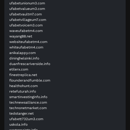
ufabetunionum3.com
ufabetvalueum3.com
ufabetvaultm7.com
ufabetvillageum7.com
ufabetvoicem3.com
waveufabetm4.com
wayang88.net
websiteufabetm4.com
whiteufabetm4.com
anikalappy.com
dininghelsinki.info
duanfrescariverside.info
etilerx.com
finestreplica.net
flounderandfumble.com
healthohunt.com
retefuturah.info
smartinvestinginfo.info
technewsalliance.com
technonetmarket.com
tedstanger.net
ufabett732um3.com
uskola.info
wagonpaints.info