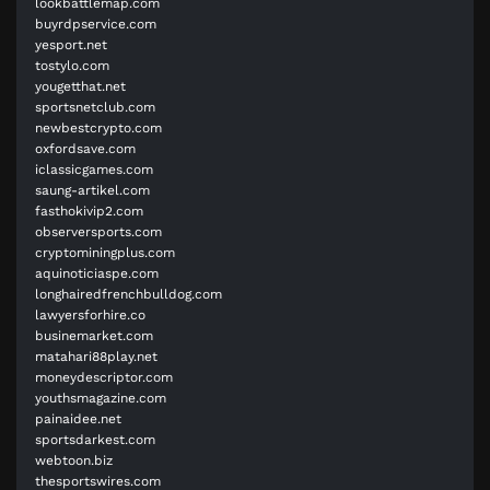
lookbattlemap.com
buyrdpservice.com
yesport.net
tostylo.com
yougetthat.net
sportsnetclub.com
newbestcrypto.com
oxfordsave.com
iclassicgames.com
saung-artikel.com
fasthokivip2.com
observersports.com
cryptominingplus.com
aquinoticiaspe.com
longhairedfrenchbulldog.com
lawyersforhire.co
businemarket.com
matahari88play.net
moneydescriptor.com
youthsmagazine.com
painaidee.net
sportsdarkest.com
webtoon.biz
thesportswires.com