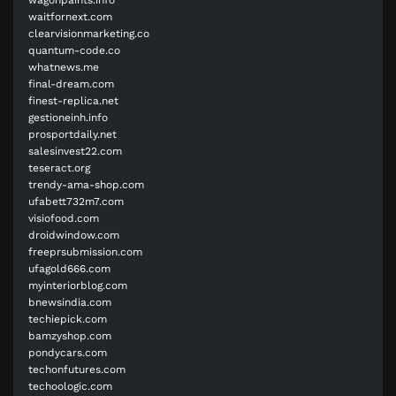
waitfornext.com
clearvisionmarketing.co
quantum-code.co
whatnews.me
final-dream.com
finest-replica.net
gestioneinh.info
prosportdaily.net
salesinvest22.com
teseract.org
trendy-ama-shop.com
ufabett732m7.com
visiofood.com
droidwindow.com
freeprsubmission.com
ufagold666.com
myinteriorblog.com
bnewsindia.com
techiepick.com
bamzyshop.com
pondycars.com
techonfutures.com
techoologic.com