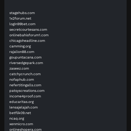
stagehubs.com
1x2forum.net
login99bet.com
secretcourtesans.com
onlinebahisforum1.com
chicagoheadline.com
camming.org
rajalion88.com
goupuntacana.com
riversedgepark.com
zaseez.com
catchycrunch.com
nofaphub.com
nefertitingalls.com
patsyscreations.com
income4proof.com
educaritas.org
lensajelajah.com
betflik09.net
ncaq.org
xenmicro.com
onlineshopera.com