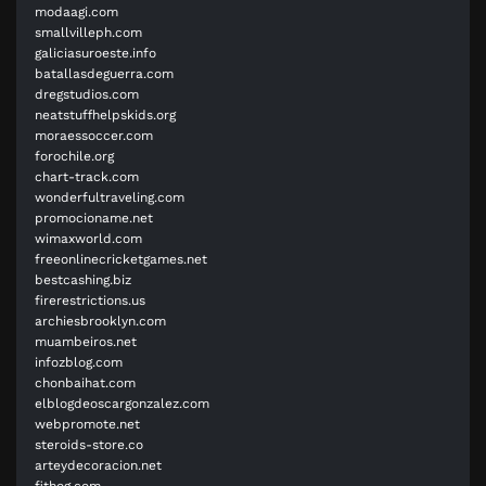
modaagi.com
smallvilleph.com
galiciasuroeste.info
batallasdeguerra.com
dregstudios.com
neatstuffhelpskids.org
moraessoccer.com
forochile.org
chart-track.com
wonderfultraveling.com
promocioname.net
wimaxworld.com
freeonlinecricketgames.net
bestcashing.biz
firerestrictions.us
archiesbrooklyn.com
muambeiros.net
infozblog.com
chonbaihat.com
elblogdeoscargonzalez.com
webpromote.net
steroids-store.co
arteydecoracion.net
fithog.com