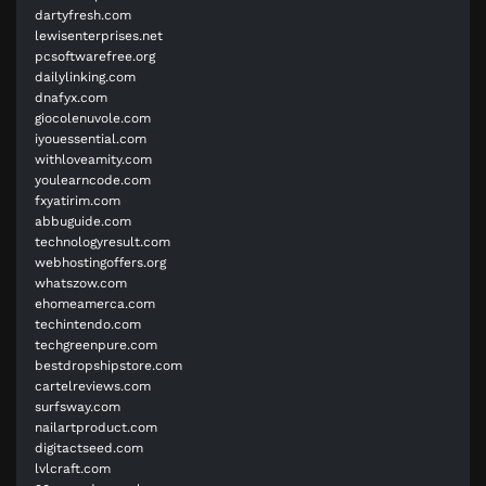
dartyfresh.com
lewisenterprises.net
pcsoftwarefree.org
dailylinking.com
dnafyx.com
giocolenuvole.com
iyouessential.com
withloveamity.com
youlearncode.com
fxyatirim.com
abbuguide.com
technologyresult.com
webhostingoffers.org
whatszow.com
ehomeamerca.com
techintendo.com
techgreenpure.com
bestdropshipstore.com
cartelreviews.com
surfsway.com
nailartproduct.com
digitactseed.com
lvlcraft.com