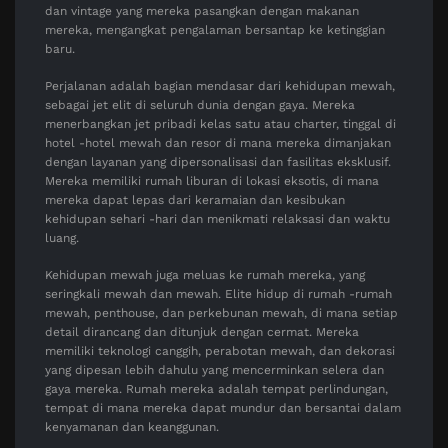
dan vintage yang mereka pasangkan dengan makanan
mereka, mengangkat pengalaman bersantap ke ketinggian
baru.
Perjalanan adalah bagian mendasar dari kehidupan mewah,
sebagai jet elit di seluruh dunia dengan gaya. Mereka
menerbangkan jet pribadi kelas satu atau charter, tinggal di
hotel -hotel mewah dan resor di mana mereka dimanjakan
dengan layanan yang dipersonalisasi dan fasilitas eksklusif.
Mereka memiliki rumah liburan di lokasi eksotis, di mana
mereka dapat lepas dari keramaian dan kesibukan
kehidupan sehari -hari dan menikmati relaksasi dan waktu
luang.
Kehidupan mewah juga meluas ke rumah mereka, yang
seringkali mewah dan mewah. Elite hidup di rumah -rumah
mewah, penthouse, dan perkebunan mewah, di mana setiap
detail dirancang dan ditunjuk dengan cermat. Mereka
memiliki teknologi canggih, perabotan mewah, dan dekorasi
yang dipesan lebih dahulu yang mencerminkan selera dan
gaya mereka. Rumah mereka adalah tempat perlindungan,
tempat di mana mereka dapat mundur dan bersantai dalam
kenyamanan dan keanggunan.