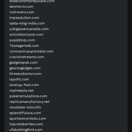
90secondmoneyloans.com
xenmicro.com
rodrovers.com
tripssolution.com
satta-king-india.com
yukigassencanada.com
articlehorizone.com
yuqqbbzp.com
7betagents6.com
coronavirusuptodate.com
crackinstreams.com
gadgetspak.com
gearsngadget.com
hireseodoctor.com
lapsfit.com
levelup-fast.com
mytreepla.net
pokersimulations.com
replicamanufactory.net
rezultate-loto.info
splendifulous.com
sportsrecords4u.com
topceleberites.com
ufabetting8m4.com