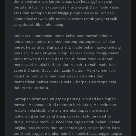
dunia kenyamanan, kenyamanan, dan kecanggihan yang
berada di luar jangkauan rata -rata orang. Dari mode kelas
atas dan santapan lezat hingga perjalanan eksklusif dan
akomodasi mewah, elit memiliki selera untuk yang terbaik
yang dapat dibeli oleh uang.
Salah satu komponen utama kehidupan mewah adalah
kemampuan untuk membeli barang-barang desainer dan
merek kelas atas. Bagi para elit, mode bukan hanya tentang
pakaian, ini adalah gaya hidup. Mereka sering menggunakan
butik mewah dan toko desainer, di mana mereka dapat
menelusuri koleksi terbaru dari rumah -rumah mode top
seperti Chanel, Gucci, dan Louis Vuitton. Mereka memiliki
stylist pribadi yang membuat pakaian mereka dan
memastikan bahwa mereka selalu berpakaian tanpa cela
dalam tren terbaru.
Santapan lezat adalah aspek penting lain dari kehidupan
mewah. Makanan elit di restoran berbintang Michelin dan
restoran eksklusif, di mana mereka dapat menikmati
makanan gourmet yang disiapkan oleh koki terkenal di
dunia. Mereka memiliki kecenderungan untuk bahan -bahan
langka, rasa eksotis, dan presentasi yang sangat indah. Para
penikmat anggur, mereka memiliki koleksi luas anggur langka