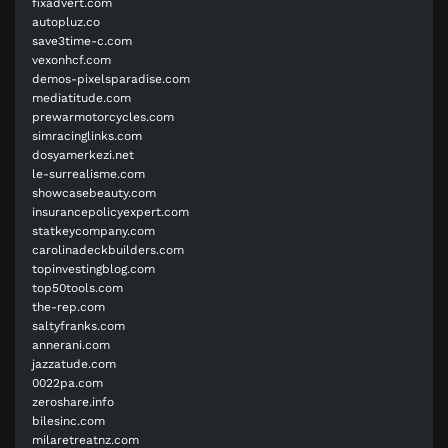
fixadvert.com
autopluz.co
save3time-c.com
vexonhcf.com
demos-pixelsparadise.com
mediatitude.com
prewarmotorcycles.com
simracinglinks.com
dosyamerkezi.net
le-surrealisme.com
showcasebeauty.com
insurancepolicyexpert.com
statkeycompany.com
carolinadeckbuilders.com
topinvestingblog.com
top50tools.com
the-rep.com
saltyfranks.com
annerani.com
jazzatude.com
0022pa.com
zeroshare.info
bilesinc.com
milaretreatnz.com