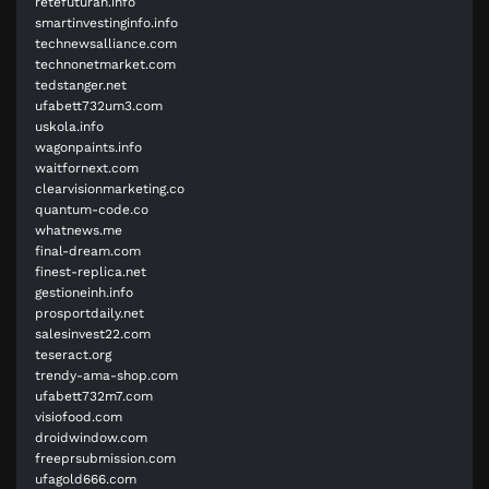
retefuturah.info
smartinvestinginfo.info
technewsalliance.com
technonetmarket.com
tedstanger.net
ufabett732um3.com
uskola.info
wagonpaints.info
waitfornext.com
clearvisionmarketing.co
quantum-code.co
whatnews.me
final-dream.com
finest-replica.net
gestioneinh.info
prosportdaily.net
salesinvest22.com
teseract.org
trendy-ama-shop.com
ufabett732m7.com
visiofood.com
droidwindow.com
freeprsubmission.com
ufagold666.com