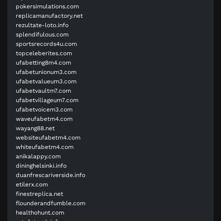
pokersimulations.com
replicamanufactory.net
rezultate-loto.info
splendifulous.com
sportsrecords4u.com
topceleberites.com
ufabetting8m4.com
ufabetunionum3.com
ufabetvalueum3.com
ufabetvaultm7.com
ufabetvillageum7.com
ufabetvoicem3.com
waveufabetm4.com
wayang88.net
websiteufabetm4.com
whiteufabetm4.com
anikalappy.com
dininghelsinki.info
duanfrescariverside.info
etilerx.com
finestreplica.net
flounderandfumble.com
healthohunt.com