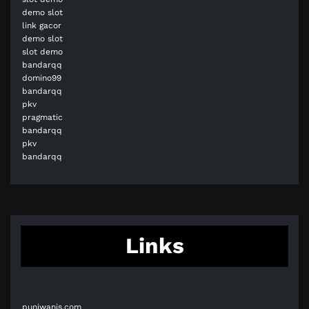
demo slot
link gacor
demo slot
slot demo
bandarqq
domino99
bandarqq
pkv
pragmatic
bandarqq
pkv
bandarqq
Links
punjwanis.com