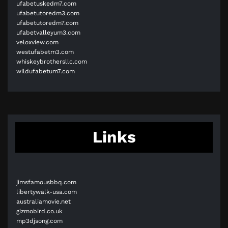
ufabetuskedm7.com
ufabetutoredm3.com
ufabetutoredm7.com
ufabetvalleyum3.com
veloxview.com
westufabetm3.com
whiskeybrothersllc.com
wildufabetum7.com
Links
jimsfamousbbq.com
libertywalk-usa.com
australiamovie.net
gizmobird.co.uk
mp3djsong.com