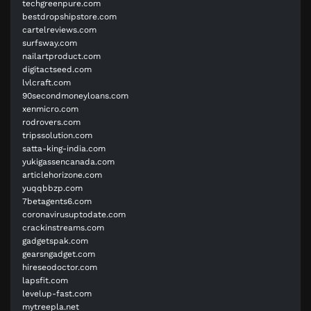
techgreenpure.com
bestdropshipstore.com
cartelreviews.com
surfsway.com
nailartproduct.com
digitactseed.com
lvlcraft.com
90secondmoneyloans.com
xenmicro.com
rodrovers.com
tripssolution.com
satta-king-india.com
yukigassencanada.com
articlehorizone.com
yuqqbbzp.com
7betagents6.com
coronavirusuptodate.com
crackinstreams.com
gadgetspak.com
gearsngadget.com
hireseodoctor.com
lapsfit.com
levelup-fast.com
mytreepla.net