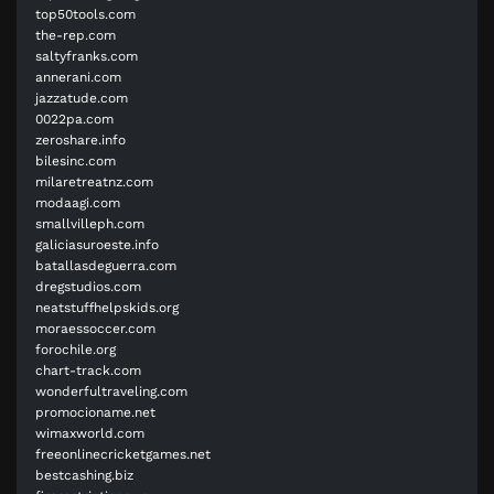
top50tools.com
the-rep.com
saltyfranks.com
annerani.com
jazzatude.com
0022pa.com
zeroshare.info
bilesinc.com
milaretreatnz.com
modaagi.com
smallvilleph.com
galiciasuroeste.info
batallasdeguerra.com
dregstudios.com
neatstuffhelpskids.org
moraessoccer.com
forochile.org
chart-track.com
wonderfultraveling.com
promocioname.net
wimaxworld.com
freeonlinecricketgames.net
bestcashing.biz