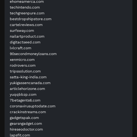
ehomeamerca.com
techintendo.com
techgreenpure.com
bestdropshipstore.com
cartelreviews.com
surfsway.com
nailartproduct.com
digitactseed.com
lvlcraft.com
90secondmoneyloans.com
xenmicro.com
rodrovers.com
tripssolution.com
satta-king-india.com
yukigassencanada.com
articlehorizone.com
yuqqbbzp.com
7betagents6.com
coronavirusuptodate.com
crackinstreams.com
gadgetspak.com
gearsngadget.com
hireseodoctor.com
lapsfit.com