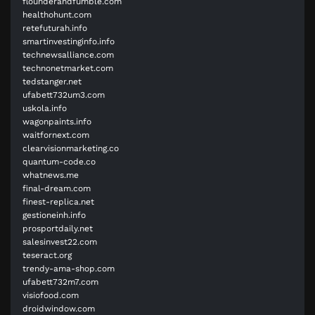
flounderandfumble.com
healthohunt.com
retefuturah.info
smartinvestinginfo.info
technewsalliance.com
technonetmarket.com
tedstanger.net
ufabett732um3.com
uskola.info
wagonpaints.info
waitfornext.com
clearvisionmarketing.co
quantum-code.co
whatnews.me
final-dream.com
finest-replica.net
gestioneinh.info
prosportdaily.net
salesinvest22.com
teseract.org
trendy-ama-shop.com
ufabett732m7.com
visiofood.com
droidwindow.com