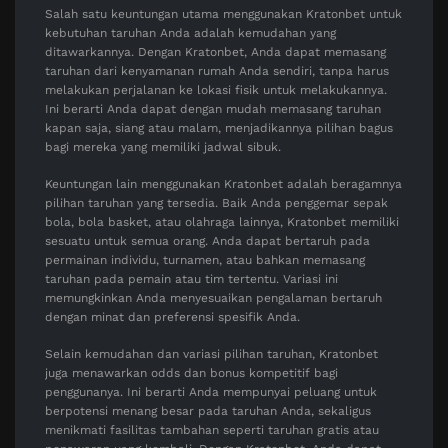
Salah satu keuntungan utama menggunakan Kratonbet untuk
kebutuhan taruhan Anda adalah kemudahan yang
ditawarkannya. Dengan Kratonbet, Anda dapat memasang
taruhan dari kenyamanan rumah Anda sendiri, tanpa harus
melakukan perjalanan ke lokasi fisik untuk melakukannya.
Ini berarti Anda dapat dengan mudah memasang taruhan
kapan saja, siang atau malam, menjadikannya pilihan bagus
bagi mereka yang memiliki jadwal sibuk.
Keuntungan lain menggunakan Kratonbet adalah beragamnya
pilihan taruhan yang tersedia. Baik Anda penggemar sepak
bola, bola basket, atau olahraga lainnya, Kratonbet memiliki
sesuatu untuk semua orang. Anda dapat bertaruh pada
permainan individu, turnamen, atau bahkan memasang
taruhan pada pemain atau tim tertentu. Variasi ini
memungkinkan Anda menyesuaikan pengalaman bertaruh
dengan minat dan preferensi spesifik Anda.
Selain kemudahan dan variasi pilihan taruhan, Kratonbet
juga menawarkan odds dan bonus kompetitif bagi
penggunanya. Ini berarti Anda mempunyai peluang untuk
berpotensi menang besar pada taruhan Anda, sekaligus
menikmati fasilitas tambahan seperti taruhan gratis atau