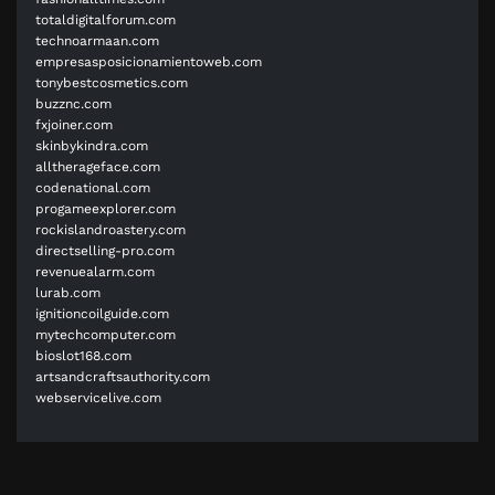
totaldigitalforum.com
technoarmaan.com
empresasposicionamientoweb.com
tonybestcosmetics.com
buzznc.com
fxjoiner.com
skinbykindra.com
alltherageface.com
codenational.com
progameexplorer.com
rockislandroastery.com
directselling-pro.com
revenuealarm.com
lurab.com
ignitioncoilguide.com
mytechcomputer.com
bioslot168.com
artsandcraftsauthority.com
webservicelive.com