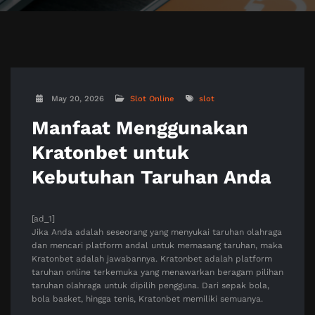
May 20, 2026
Slot Online
slot
Manfaat Menggunakan
Kratonbet untuk
Kebutuhan Taruhan Anda
[ad_1]
Jika Anda adalah seseorang yang menyukai taruhan olahraga
dan mencari platform andal untuk memasang taruhan, maka
Kratonbet adalah jawabannya. Kratonbet adalah platform
taruhan online terkemuka yang menawarkan beragam pilihan
taruhan olahraga untuk dipilih pengguna. Dari sepak bola,
bola basket, hingga tenis, Kratonbet memiliki semuanya.