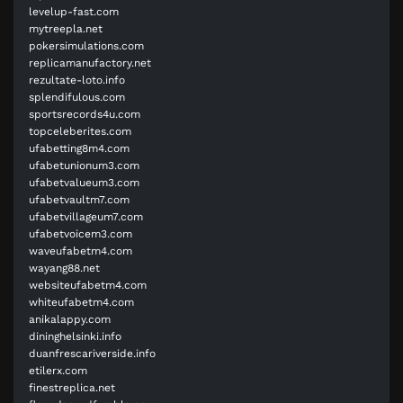
levelup-fast.com
mytreepla.net
pokersimulations.com
replicamanufactory.net
rezultate-loto.info
splendifulous.com
sportsrecords4u.com
topceleberites.com
ufabetting8m4.com
ufabetunionum3.com
ufabetvalueum3.com
ufabetvaultm7.com
ufabetvillageum7.com
ufabetvoicem3.com
waveufabetm4.com
wayang88.net
websiteufabetm4.com
whiteufabetm4.com
anikalappy.com
dininghelsinki.info
duanfrescariverside.info
etilerx.com
finestreplica.net