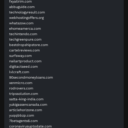
fxyatirim.com
abbuguide.com
technologyresult.com
webhostingoffers.org
whatszow.com
ehomeamerca.com
techintendo.com
techgreenpure.com
bestdropshipstore.com
cartelreviews.com
surfsway.com
nailartproduct.com
digitactseed.com
lvlcraft.com
90secondmoneyloans.com
xenmicro.com
rodrovers.com
tripssolution.com
satta-king-india.com
yukigassencanada.com
articlehorizone.com
yuqqbbzp.com
7betagents6.com
coronavirusuptodate.com