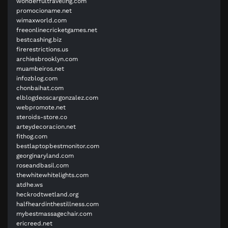
wonderfultraveling.com
promocioname.net
wimaxworld.com
freeonlinecricketgames.net
bestcashing.biz
firerestrictions.us
archiesbrooklyn.com
muambeiros.net
infozblog.com
chonbaihat.com
elblogdeoscargonzalez.com
webpromote.net
steroids-store.co
arteydecoracion.net
fithog.com
bestlaptopbestmonitor.com
georginaryland.com
roseandbasil.com
thewhitewhitelights.com
atdhe.ws
heckrodtwetland.org
halfheardinthestillness.com
mybestmassagechair.com
ericreed.net