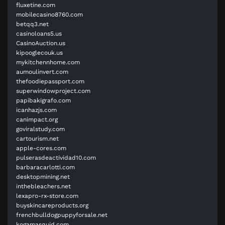
fluxetine.com
mobilecasino8760.com
betqq3.net
casinoloans5.us
CasinoAuction.us
kipooglecouk.us
mykitchennhome.com
aumoulinvert.com
thefoodiepassport.com
superwindowproject.com
papibakigrafo.com
icanhazjs.com
canimpact.org
goviralstudy.com
cartourism.net
apple-cores.com
pulserasdeactividad10.com
barbaracarlotti.com
desktopmining.net
inthebleachers.net
lexapro-rx-store.com
buyskincareproducts.org
frenchbulldogpuppyforsale.net
kogamasquid.com