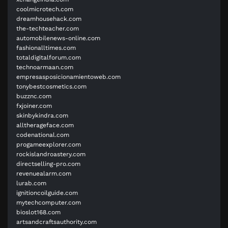
coolmicrotech.com
dreamhousehack.com
the-techteacher.com
automobilenews-online.com
fashionalltimes.com
totaldigitalforum.com
technoarmaan.com
empresasposicionamientoweb.com
tonybestcosmetics.com
buzznc.com
fxjoiner.com
skinbykindra.com
alltherageface.com
codenational.com
progameexplorer.com
rockislandroastery.com
directselling-pro.com
revenuealarm.com
lurab.com
ignitioncoilguide.com
mytechcomputer.com
bioslot168.com
artsandcraftsauthority.com