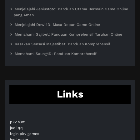
Menjelajahi Jeniustoto: Panduan Utama Bermain Game Online
yang Aman
Menjelajahi Dewi4D: Masa Depan Game Online
Memahami Gajibet: Panduan Komprehensif Taruhan Online
Rasakan Sensasi Majestibet: Panduan Komprehensif
Memahami Saung4D: Panduan Komprehensif
Links
pkv slot
judi qq
login pkv games
judi poker