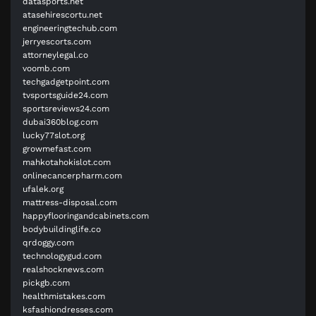
datasports.net
atasehirescortu.net
engineeringtechub.com
jerryescorts.com
attorneylegal.co
voomb.com
techgadgetpoint.com
tvsportsguide24.com
sportsreviews24.com
dubai360blog.com
lucky77slot.org
growmefast.com
mahkotahokislot.com
onlinecancerpharm.com
ufalek.org
mattress-disposal.com
happyflooringandcabinets.com
bodybuildinglife.co
qrdoggy.com
technologygud.com
realshocknews.com
pickgb.com
healthmistakes.com
ksfashiondresses.com