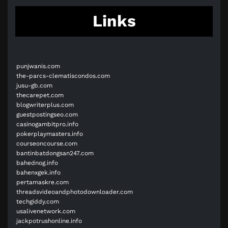
Links
punjwanis.com
the-parcs-clematiscondos.com
jusu-gb.com
thecarepet.com
blogwriterplus.com
guestpostingseo.com
casinogambitpro.info
pokerplaymasters.info
courseoncourse.com
bantinbatdongsan247.com
bahednog.info
bahenxgek.info
pertamaskre.com
threadsvideoandphotodownloader.com
techgiddy.com
usalivenetwork.com
jackpotrushonline.info