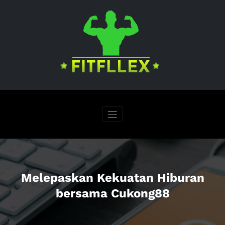
Skip
to
content
Melepaskan Kekuatan Hiburan
bersama Cukong88