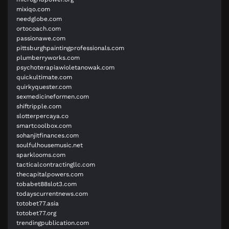
mixiqo.com
needglobe.com
ortocoach.com
passionawe.com
pittsburghpaintingprofessionals.com
plumberryworks.com
psychoterapiawioletanowak.com
quickultimate.com
quirkyquester.com
sexmedicineformen.com
shiftripple.com
slotterpercaya.co
smartcoolbox.com
sohanjitfinances.com
soulfulhousemusic.net
sparklooms.com
tacticalcontractingllc.com
thecapitalpowers.com
tobabet88slot3.com
todayscurrentnews.com
totobet77.asia
totobet77.org
trendingpublication.com