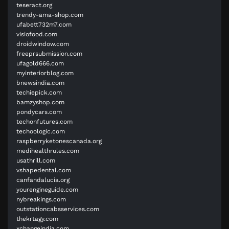
teseract.org
trendy-ama-shop.com
ufabett732m7.com
visiofood.com
droidwindow.com
freeprsubmission.com
ufagold666.com
myinteriorblog.com
bnewsindia.com
techiepick.com
bamzyshop.com
pondycars.com
techonfutures.com
techoologic.com
raspberryketonescanada.org
medihealthrules.com
usathrill.com
vshapedental.com
canfandalucia.org
yourengineguide.com
nybreakings.com
outstationcabsservices.com
thekrtagy.com
xchangeindia.com