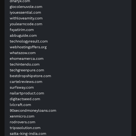
dnafyx.com
giocolenuvole.com
iyouessential.com
withloveamity.com
youlearncode.com
fxyatirim.com
abbuguide.com
technologyresult.com
webhostingoffers.org
whatszow.com
ehomeamerca.com
techintendo.com
techgreenpure.com
bestdropshipstore.com
cartelreviews.com
surfsway.com
nailartproduct.com
digitactseed.com
lvlcraft.com
90secondmoneyloans.com
xenmicro.com
rodrovers.com
tripssolution.com
satta-king-india.com