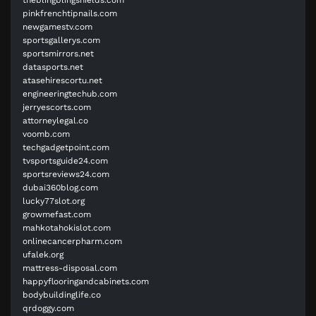
pinkfrenchtipnails.com
newgamestv.com
sportsgallerys.com
sportsmirrors.net
datasports.net
atasehirescortu.net
engineeringtechub.com
jerryescorts.com
attorneylegal.co
voomb.com
techgadgetpoint.com
tvsportsguide24.com
sportsreviews24.com
dubai360blog.com
lucky77slot.org
growmefast.com
mahkotahokislot.com
onlinecancerpharm.com
ufalek.org
mattress-disposal.com
happyflooringandcabinets.com
bodybuildinglife.co
qrdoggy.com