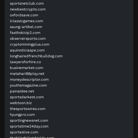
sportsnetclub.com
newbestcrypto.com
oxfordsave.com
iclassicgames.com
saung-artikel.com
fasthokivip2.com
observersports.com
cryptominingplus.com
aquinoticiaspe.com
longhairedfrenchbulldog.com
lawyersforhire.co
businemarket.com
matahari88play.net
moneydescriptor.com
youthsmagazine.com
painaidee.net
sportsdarkest.com
webtoon.biz
thesportswires.com
hyungpro.com
sportingnewsnet.com
sportstime24day.com
sporteslive.com
theblingblingshields.com