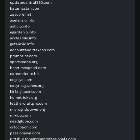
updatecentral360.com
katamastah.com
zqscore.net
aseleraio.info
asticio.info
egardenio.info
arxteamio.info
getalexio.info
accountaudittaxcon.com
prymprint.com
sportkeeda.org
besttimespend.com
careandcure.biz
cogniyo.com
easymagazines.org
hirfanjilasmi.com
hometricks.org
leathercraftpro.com
microgridpower.org
mixiqo.com
needglobe.com
ortocoach.com
passionawe.com
pittsburghpaintingprofessionals.com