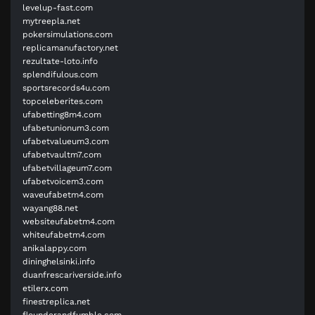
levelup-fast.com
mytreepla.net
pokersimulations.com
replicamanufactory.net
rezultate-loto.info
splendifulous.com
sportsrecords4u.com
topceleberites.com
ufabetting8m4.com
ufabetunionum3.com
ufabetvalueum3.com
ufabetvaultm7.com
ufabetvillageum7.com
ufabetvoicem3.com
waveufabetm4.com
wayang88.net
websiteufabetm4.com
whiteufabetm4.com
anikalappy.com
dininghelsinki.info
duanfrescariverside.info
etilerx.com
finestreplica.net
flounderandfumble.com