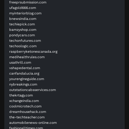
freeprsubmission.com
ufagold666.com
myinteriorblog.com
bnewsindia.com
techiepick.com
bamzyshop.com
pondycars.com
techonfutures.com
techoologic.com
raspberryketonescanada.org
medihealthrules.com
usathrill.com
vshapedental.com
canfandalucia.org
yourengineguide.com
nybreakings.com
outstationcabsservices.com
thekrtagy.com
xchangeindia.com
coolmicrotech.com
dreamhousehack.com
the-techteacher.com
automobilenews-online.com
fashionalltimes.com