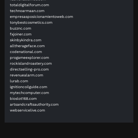
totaldigitalforum.com
technoarmaan.com
empresasposicionamientoweb.com
tonybestcosmetics.com
buzznc.com
fxjoiner.com
skinbykindra.com
alltherageface.com
codenational.com
progameexplorer.com
rockislandroastery.com
directselling-pro.com
revenuealarm.com
lurab.com
ignitioncoilguide.com
mytechcomputer.com
bioslot168.com
artsandcraftsauthority.com
webservicelive.com