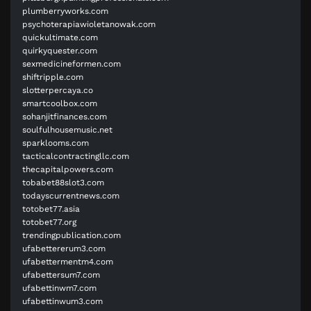
plumberryworks.com
psychoterapiawioletanowak.com
quickultimate.com
quirkyquester.com
sexmedicineformen.com
shiftripple.com
slotterpercaya.co
smartcoolbox.com
sohanjitfinances.com
soulfulhousemusic.net
sparklooms.com
tacticalcontractingllc.com
thecapitalpowers.com
tobabet88slot3.com
todayscurrentnews.com
totobet77.asia
totobet77.org
trendingpublication.com
ufabettererum3.com
ufabettermentm4.com
ufabettersum7.com
ufabettinwm7.com
ufabettinwum3.com