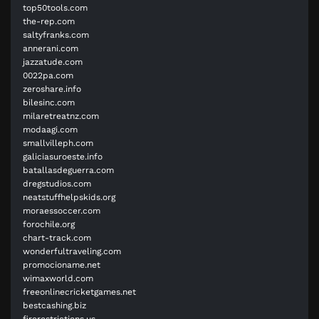
top50tools.com
the-rep.com
saltyfranks.com
annerani.com
jazzatude.com
0022pa.com
zeroshare.info
bilesinc.com
milaretreatnz.com
modaagi.com
smallvilleph.com
galiciasuroeste.info
batallasdeguerra.com
dregstudios.com
neatstuffhelpskids.org
moraessoccer.com
forochile.org
chart-track.com
wonderfultraveling.com
promocioname.net
wimaxworld.com
freeonlinecricketgames.net
bestcashing.biz
firerestrictions.us