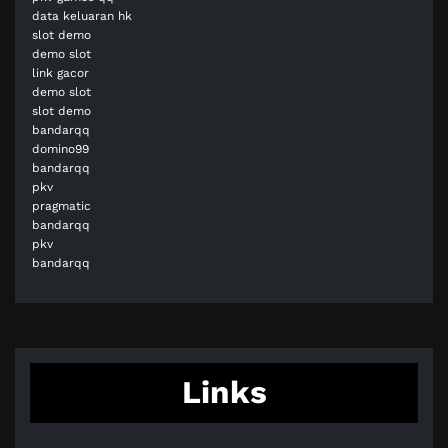
data keluaran hk
slot demo
demo slot
link gacor
demo slot
slot demo
bandarqq
domino99
bandarqq
pkv
pragmatic
bandarqq
pkv
bandarqq
Links