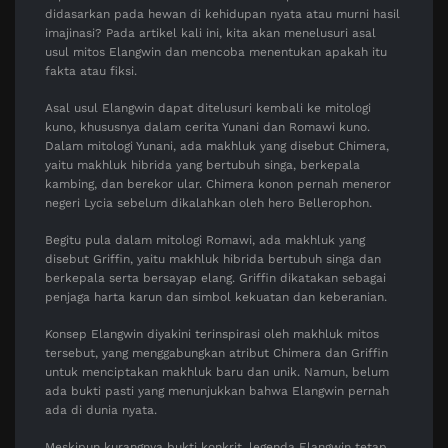
didasarkan pada hewan di kehidupan nyata atau murni hasil
imajinasi? Pada artikel kali ini, kita akan menelusuri asal
usul mitos Elangwin dan mencoba menentukan apakah itu
fakta atau fiksi.
Asal usul Elangwin dapat ditelusuri kembali ke mitologi
kuno, khususnya dalam cerita Yunani dan Romawi kuno.
Dalam mitologi Yunani, ada makhluk yang disebut Chimera,
yaitu makhluk hibrida yang bertubuh singa, berkepala
kambing, dan berekor ular. Chimera konon pernah meneror
negeri Lycia sebelum dikalahkan oleh hero Bellerophon.
Begitu pula dalam mitologi Romawi, ada makhluk yang
disebut Griffin, yaitu makhluk hibrida bertubuh singa dan
berkepala serta bersayap elang. Griffin dikatakan sebagai
penjaga harta karun dan simbol kekuatan dan keberanian.
Konsep Elangwin diyakini terinspirasi oleh makhluk mitos
tersebut, yang menggabungkan atribut Chimera dan Griffin
untuk menciptakan makhluk baru dan unik. Namun, belum
ada bukti pasti yang menunjukkan bahwa Elangwin pernah
ada di dunia nyata.
Meskipun kurangnya bukti konkrit, legenda Elangwin tetap