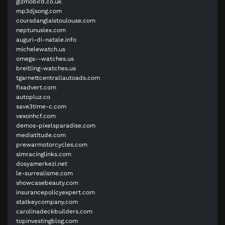
gizmobird.co.uk
mp3djsong.com
coursdanglaistoulouse.com
neptunuslex.com
auguri-di-natale.info
michelewatch.us
omega--watches.us
breitling-watches.us
tgarnettcentrallautoads.com
fixadvert.com
autopluz.co
save3time-c.com
vexonhcf.com
demos-pixelsparadise.com
mediatitude.com
prewarmotorcycles.com
simracinglinks.com
dosyamerkezi.net
le-surrealisme.com
showcasebeauty.com
insurancepolicyexpert.com
statkeycompany.com
carolinadeckbuilders.com
topinvestingblog.com