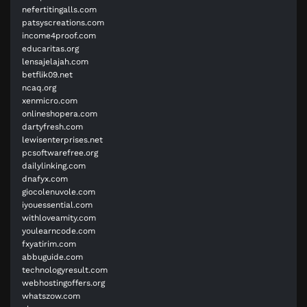
nefertitingalls.com
patsyscreations.com
income4proof.com
educaritas.org
lensajelajah.com
betflik09.net
ncaq.org
xenmicro.com
onlineshopera.com
dartyfresh.com
lewisenterprises.net
pcsoftwarefree.org
dailylinking.com
dnafyx.com
giocolenuvole.com
iyouessential.com
withloveamity.com
youlearncode.com
fxyatirim.com
abbuguide.com
technologyresult.com
webhostingoffers.org
whatszow.com