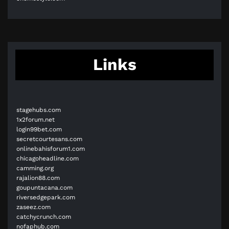
Links
stagehubs.com
1x2forum.net
login99bet.com
secretcourtesans.com
onlinebahisforum1.com
chicagoheadline.com
camming.org
rajalion88.com
goupuntacana.com
riversedgepark.com
zaseez.com
catchycrunch.com
nofaphub.com