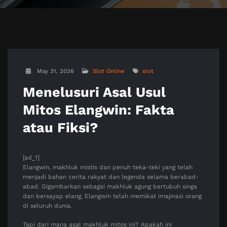
May 31, 2026
Slot Online
slot
Menelusuri Asal Usul
Mitos Elangwin: Fakta
atau Fiksi?
[ad_1]
Elangwin, makhluk mistis dan penuh teka-teki yang telah
menjadi bahan cerita rakyat dan legenda selama berabad-
abad. Digambarkan sebagai makhluk agung bertubuh singa
dan bersayap elang, Elangwin telah memikat imajinasi orang
di seluruh dunia.
Tapi dari mana asal makhluk mitos ini? Apakah ini