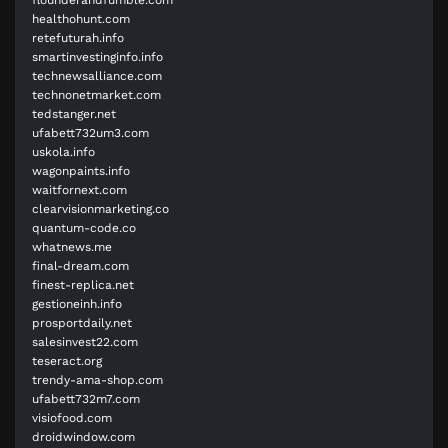
healthohunt.com
retefuturah.info
smartinvestinginfo.info
technewsalliance.com
technonetmarket.com
tedstanger.net
ufabett732um3.com
uskola.info
wagonpaints.info
waitfornext.com
clearvisionmarketing.co
quantum-code.co
whatnews.me
final-dream.com
finest-replica.net
gestioneinh.info
prosportdaily.net
salesinvest22.com
teseract.org
trendy-ama-shop.com
ufabett732m7.com
visiofood.com
droidwindow.com