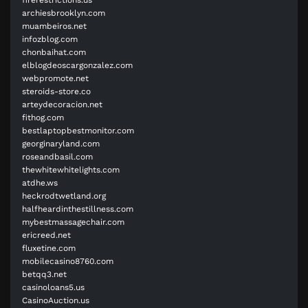
archiesbrooklyn.com
muambeiros.net
infozblog.com
chonbaihat.com
elblogdeoscargonzalez.com
webpromote.net
steroids-store.co
arteydecoracion.net
fithog.com
bestlaptopbestmonitor.com
georginaryland.com
roseandbasil.com
thewhitewhitelights.com
atdhe.ws
heckrodtwetland.org
halfheardinthestillness.com
mybestmassagechair.com
ericreed.net
fluxetine.com
mobilecasino8760.com
betqq3.net
casinoloans5.us
CasinoAuction.us