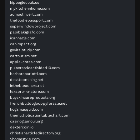
kipooglecouk.us
mykitchennhome.com
aumoulinvert.com
thefoodiepassport.com
superwindowproject.com
papibakigrafo.com
icanhazjs.com
canimpact.org
goviralstudy.com
cartourism.net
apple-cores.com
pulserasdeactividad10.com
barbaracarlotti.com
desktopmining.net
inthebleachers.net
lexapro-rx-store.com
buyskincareproducts.org
frenchbulldogpuppyforsale.net
kogamasquid.com
themultiplicationtablechart.com
casinoglamour.org
dextercoin.io
christianarticledirectory.org
5homestyle.com