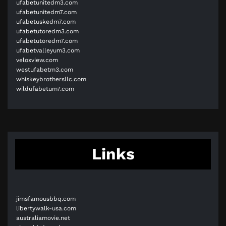
ufabetunitedm3.com
ufabetunitedm7.com
ufabetuskedm7.com
ufabetutoredm3.com
ufabetutoredm7.com
ufabetvalleyum3.com
veloxview.com
westufabetm3.com
whiskeybrothersllc.com
wildufabetum7.com
Links
jimsfamousbbq.com
libertywalk-usa.com
australiamovie.net