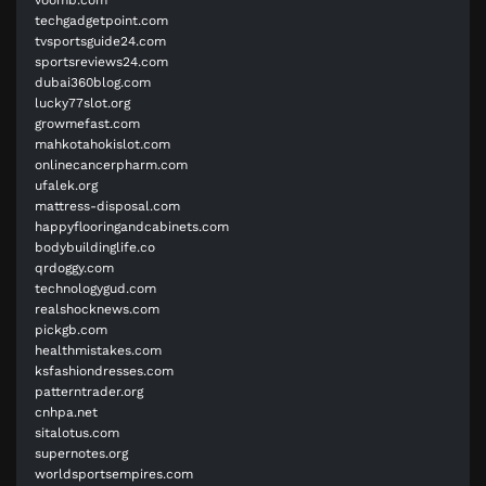
techgadgetpoint.com
tvsportsguide24.com
sportsreviews24.com
dubai360blog.com
lucky77slot.org
growmefast.com
mahkotahokislot.com
onlinecancerpharm.com
ufalek.org
mattress-disposal.com
happyflooringandcabinets.com
bodybuildinglife.co
qrdoggy.com
technologygud.com
realshocknews.com
pickgb.com
healthmistakes.com
ksfashiondresses.com
patterntrader.org
cnhpa.net
sitalotus.com
supernotes.org
worldsportsempires.com