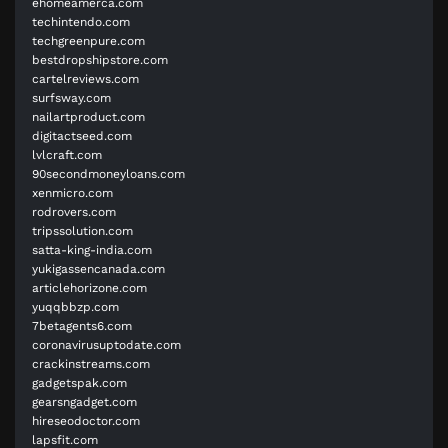
ehomeamerca.com
techintendo.com
techgreenpure.com
bestdropshipstore.com
cartelreviews.com
surfsway.com
nailartproduct.com
digitactseed.com
lvlcraft.com
90secondmoneyloans.com
xenmicro.com
rodrovers.com
tripssolution.com
satta-king-india.com
yukigassencanada.com
articlehorizone.com
yuqqbbzp.com
7betagents6.com
coronavirusuptodate.com
crackinstreams.com
gadgetspak.com
gearsngadget.com
hireseodoctor.com
lapsfit.com