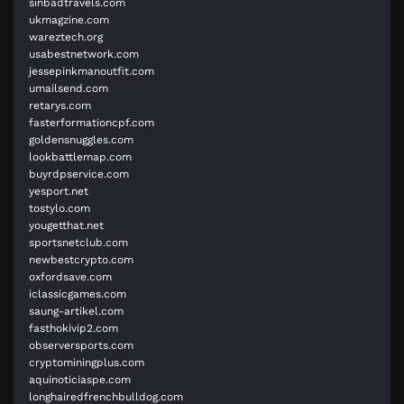
sinbadtravels.com
ukmagzine.com
wareztech.org
usabestnetwork.com
jessepinkmanoutfit.com
umailsend.com
retarys.com
fasterformationcpf.com
goldensnuggles.com
lookbattlemap.com
buyrdpservice.com
yesport.net
tostylo.com
yougetthat.net
sportsnetclub.com
newbestcrypto.com
oxfordsave.com
iclassicgames.com
saung-artikel.com
fasthokivip2.com
observersports.com
cryptominingplus.com
aquinoticiaspe.com
longhairedfrenchbulldog.com