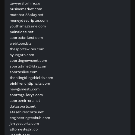
lawyersforhire.co
businemarket.com
matahari88play.net
moneydescriptor.com
youthsmagazine.com
painaidee.net
sportsdarkest.com
webtoon.biz
thesportswires.com
hyungpro.com
sportingnewsnet.com
sportstime24day.com
sporteslive.com
theblingblingshields.com
pinkfrenchtipnails.com
newgamestv.com
sportsgallerys.com
sportsmirrors.net
datasports.net
atasehirescortu.net
engineeringtechub.com
jerryescorts.com
attorneylegal.co
voomb.com