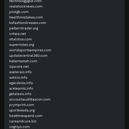
technologygud.com
realshocknews.com
pickgb.com
healthmistakes.com
ksfashiondresses.com
patterntrader.org
cnhpa.net
sitalotus.com
supernotes.org
worldsportsempires.com
updatecentral360.com
katamastah.com
zqscore.net
aseleraio.info
asticio.info
egardenio.info
arxteamio.info
getalexio.info
accountaudittaxcon.com
prymprint.com
sportkeeda.org
besttimespend.com
careandcure.biz
cogniyo.com