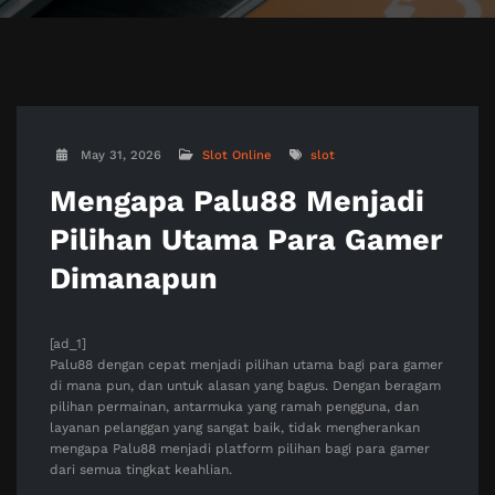
May 31, 2026
Slot Online
slot
Mengapa Palu88 Menjadi
Pilihan Utama Para Gamer
Dimanapun
[ad_1]
Palu88 dengan cepat menjadi pilihan utama bagi para gamer
di mana pun, dan untuk alasan yang bagus. Dengan beragam
pilihan permainan, antarmuka yang ramah pengguna, dan
layanan pelanggan yang sangat baik, tidak mengherankan
mengapa Palu88 menjadi platform pilihan bagi para gamer
dari semua tingkat keahlian.