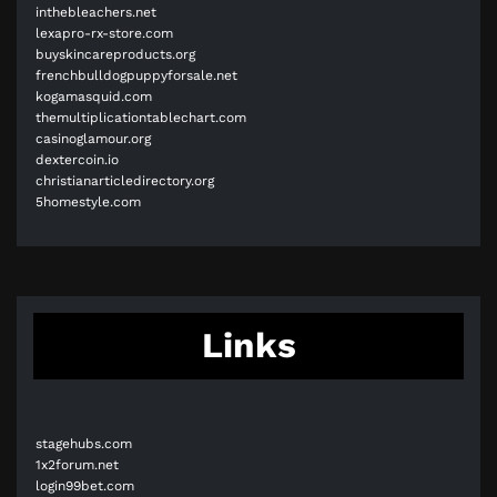
inthebleachers.net
lexapro-rx-store.com
buyskincareproducts.org
frenchbulldogpuppyforsale.net
kogamasquid.com
themultiplicationtablechart.com
casinoglamour.org
dextercoin.io
christianarticledirectory.org
5homestyle.com
Links
stagehubs.com
1x2forum.net
login99bet.com