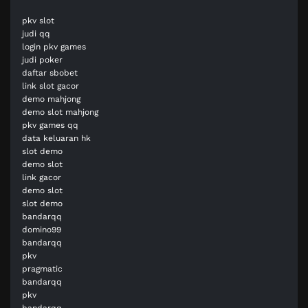
pkv slot
judi qq
login pkv games
judi poker
daftar sbobet
link slot gacor
demo mahjong
demo slot mahjong
pkv games qq
data keluaran hk
slot demo
demo slot
link gacor
demo slot
slot demo
bandarqq
domino99
bandarqq
pkv
pragmatic
bandarqq
pkv
bandarqq