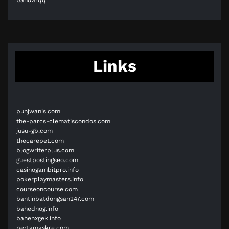
Links
punjwanis.com
the-parcs-clematiscondos.com
jusu-gb.com
thecarepet.com
blogwriterplus.com
guestpostingseo.com
casinogambitpro.info
pokerplaymasters.info
courseoncourse.com
bantinbatdongsan247.com
bahednog.info
bahenxgek.info
pertamaskre.com