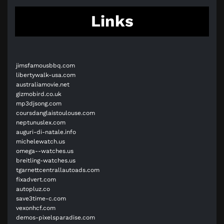
Links
jimsfamousbbq.com
libertywalk-usa.com
australiamovie.net
gizmobird.co.uk
mp3djsong.com
coursdanglaistoulouse.com
neptunuslex.com
auguri-di-natale.info
michelewatch.us
omega--watches.us
breitling-watches.us
tgarnettcentrallautoads.com
fixadvert.com
autopluz.co
save3time-c.com
vexonhcf.com
demos-pixelsparadise.com