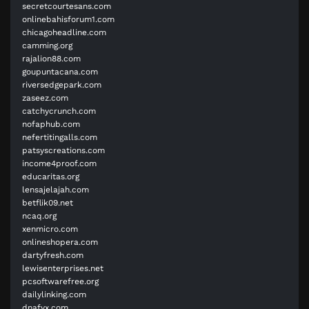
secretcourtesans.com
onlinebahisforum1.com
chicagoheadline.com
camming.org
rajalion88.com
goupuntacana.com
riversedgepark.com
zaseez.com
catchycrunch.com
nofaphub.com
nefertitingalls.com
patsyscreations.com
income4proof.com
educaritas.org
lensajelajah.com
betflik09.net
ncaq.org
xenmicro.com
onlineshopera.com
dartyfresh.com
lewisenterprises.net
pcsoftwarefree.org
dailylinking.com
dnafyx.com