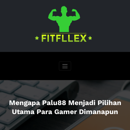
Skip
to
content
Mengapa Palu88 Menjadi Pilihan
Utama Para Gamer Dimanapun