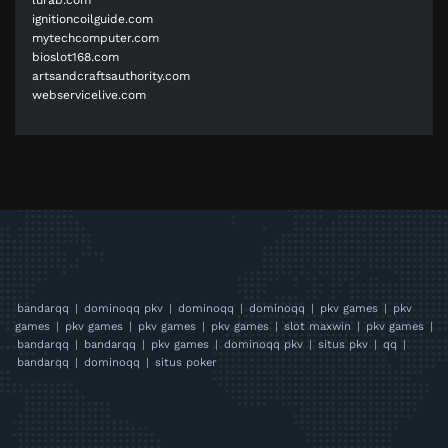
ignitioncoilguide.com
mytechcomputer.com
bioslot168.com
artsandcraftsauthority.com
webservicelive.com
bandarqq
|
dominoqq pkv
|
dominoqq
|
dominoqq
|
pkv games
|
pkv
games
|
pkv games
|
pkv games
|
pkv games
|
slot maxwin
|
pkv games
|
bandarqq
|
bandarqq
|
pkv games
|
dominoqq pkv
|
situs pkv
|
qq
|
bandarqq
|
dominoqq
|
situs poker