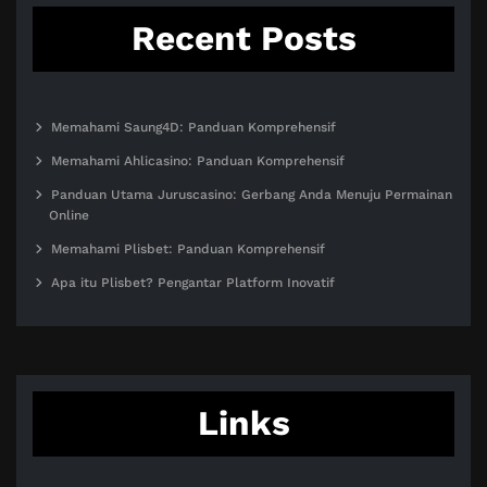
Recent Posts
Memahami Saung4D: Panduan Komprehensif
Memahami Ahlicasino: Panduan Komprehensif
Panduan Utama Juruscasino: Gerbang Anda Menuju Permainan
Online
Memahami Plisbet: Panduan Komprehensif
Apa itu Plisbet? Pengantar Platform Inovatif
Links