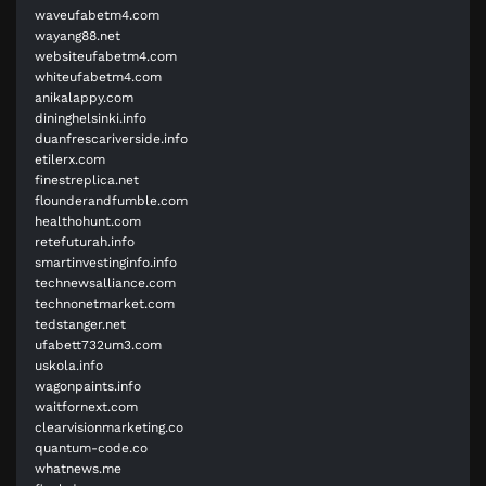
waveufabetm4.com
wayang88.net
websiteufabetm4.com
whiteufabetm4.com
anikalappy.com
dininghelsinki.info
duanfrescariverside.info
etilerx.com
finestreplica.net
flounderandfumble.com
healthohunt.com
retefuturah.info
smartinvestinginfo.info
technewsalliance.com
technonetmarket.com
tedstanger.net
ufabett732um3.com
uskola.info
wagonpaints.info
waitfornext.com
clearvisionmarketing.co
quantum-code.co
whatnews.me