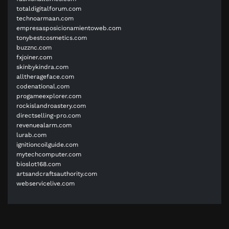
totaldigitalforum.com
technoarmaan.com
empresasposicionamientoweb.com
tonybestcosmetics.com
buzznc.com
fxjoiner.com
skinbykindra.com
alltherageface.com
codenational.com
progameexplorer.com
rockislandroastery.com
directselling-pro.com
revenuealarm.com
lurab.com
ignitioncoilguide.com
mytechcomputer.com
bioslot168.com
artsandcraftsauthority.com
webservicelive.com