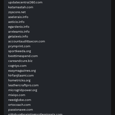
updatecentral360.com
katamastah.com
zqscore.net
aseleraio.info
asticio.info
egardenio.info
arxteamio.info
getalexio.info
accountaudittaxcon.com
prymprint.com
sportkeeda.org
besttimespend.com
careandcure.biz
cogniyo.com
easymagazines.org
hirfanjilasmi.com
hometricks.org
leathercraftpro.com
microgridpower.org
mixiqo.com
needglobe.com
ortocoach.com
passionawe.com
pittsburghpaintingprofessionals.com