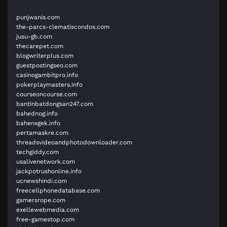
punjwanis.com
the-parcs-clematiscondos.com
jusu-gb.com
thecarepet.com
blogwriterplus.com
guestpostingseo.com
casinogambitpro.info
pokerplaymasters.info
courseoncourse.com
bantinbatdongsan247.com
bahednog.info
bahenxgek.info
pertamaskre.com
threadsvideoandphotodownloader.com
techgiddy.com
usalivenetwork.com
jackpotrushonline.info
ucnewshindi.com
freecellphonedatabase.com
gamersrope.com
exellewebmedia.com
free-gamestop.com