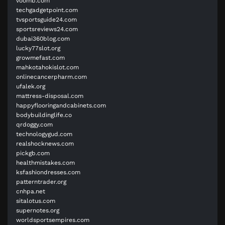
voomb.com
techgadgetpoint.com
tvsportsguide24.com
sportsreviews24.com
dubai360blog.com
lucky77slot.org
growmefast.com
mahkotahokislot.com
onlinecancerpharm.com
ufalek.org
mattress-disposal.com
happyflooringandcabinets.com
bodybuildinglife.co
qrdoggy.com
technologygud.com
realshocknews.com
pickgb.com
healthmistakes.com
ksfashiondresses.com
patterntrader.org
cnhpa.net
sitalotus.com
supernotes.org
worldsportsempires.com