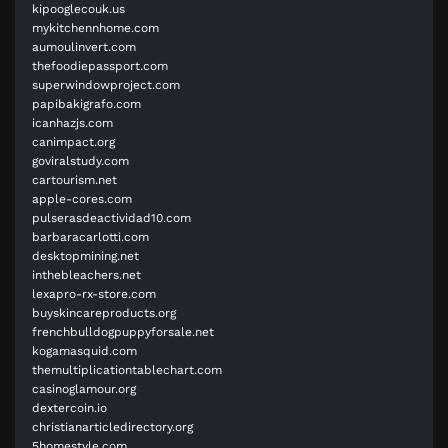
kipooglecouk.us
mykitchennhome.com
aumoulinvert.com
thefoodiepassport.com
superwindowproject.com
papibakigrafo.com
icanhazjs.com
canimpact.org
goviralstudy.com
cartourism.net
apple-cores.com
pulserasdeactividad10.com
barbaracarlotti.com
desktopmining.net
inthebleachers.net
lexapro-rx-store.com
buyskincareproducts.org
frenchbulldogpuppyforsale.net
kogamasquid.com
themultiplicationtablechart.com
casinoglamour.org
dextercoin.io
christianarticledirectory.org
5homestyle.com