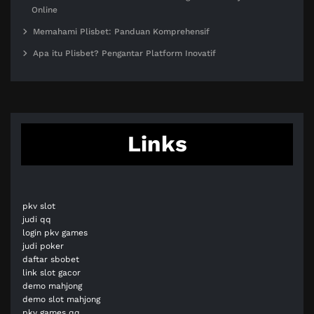
Online
Memahami Plisbet: Panduan Komprehensif
Apa itu Plisbet? Pengantar Platform Inovatif
Links
pkv slot
judi qq
login pkv games
judi poker
daftar sbobet
link slot gacor
demo mahjong
demo slot mahjong
pkv games qq