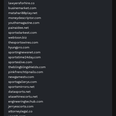
lawyersforhire.co
businemarket.com
matahari88play.net
moneydescriptor.com
youthsmagazine.com
painaidee.net
sportsdarkest.com
webtoon.biz
thesportswires.com
hyungpro.com
sportingnewsnet.com
sportstime24day.com
sporteslive.com
theblingblingshields.com
pinkfrenchtipnails.com
newgamestv.com
sportsgallerys.com
sportsmirrors.net
datasports.net
atasehirescortu.net
engineeringtechub.com
jerryescorts.com
attorneylegal.co