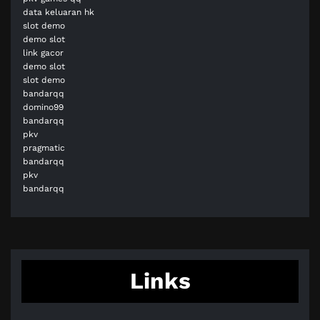
data keluaran hk
slot demo
demo slot
link gacor
demo slot
slot demo
bandarqq
domino99
bandarqq
pkv
pragmatic
bandarqq
pkv
bandarqq
Links