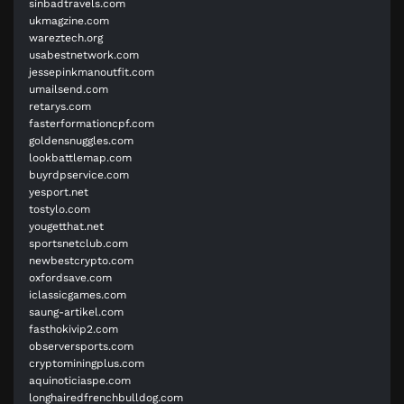
sinbadtravels.com
ukmagzine.com
wareztech.org
usabestnetwork.com
jessepinkmanoutfit.com
umailsend.com
retarys.com
fasterformationcpf.com
goldensnuggles.com
lookbattlemap.com
buyrdpservice.com
yesport.net
tostylo.com
yougetthat.net
sportsnetclub.com
newbestcrypto.com
oxfordsave.com
iclassicgames.com
saung-artikel.com
fasthokivip2.com
observersports.com
cryptominingplus.com
aquinoticiaspe.com
longhairedfrenchbulldog.com