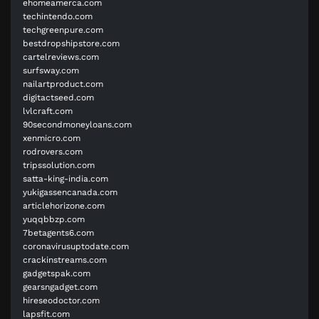
ehomeamerca.com
techintendo.com
techgreenpure.com
bestdropshipstore.com
cartelreviews.com
surfsway.com
nailartproduct.com
digitactseed.com
lvlcraft.com
90secondmoneyloans.com
xenmicro.com
rodrovers.com
tripssolution.com
satta-king-india.com
yukigassencanada.com
articlehorizone.com
yuqqbbzp.com
7betagents6.com
coronavirusuptodate.com
crackinstreams.com
gadgetspak.com
gearsngadget.com
hireseodoctor.com
lapsfit.com