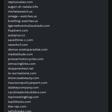
neptunuslex.com
auguri-di-natale.info
michelewatch.us
omega--watches.us
breitling-watches.us
tgarnettcentrallautoads.com
fixadvert.com
autopluz.co
save3time-c.com
vexonhcf.com
demos-pixelsparadise.com
mediatitude.com
prewarmotorcycles.com
simracinglinks.com
dosyamerkezi.net
le-surrealisme.com
showcasebeauty.com
insurancepolicyexpert.com
statkeycompany.com
carolinadeckbuilders.com
topinvestingblog.com
top50tools.com
the-rep.com
saltyfranks.com