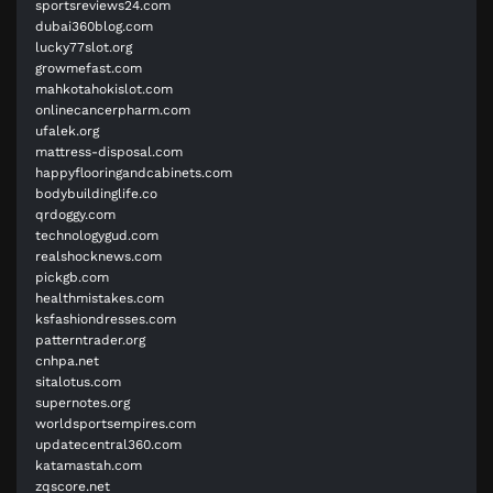
sportsreviews24.com
dubai360blog.com
lucky77slot.org
growmefast.com
mahkotahokislot.com
onlinecancerpharm.com
ufalek.org
mattress-disposal.com
happyflooringandcabinets.com
bodybuildinglife.co
qrdoggy.com
technologygud.com
realshocknews.com
pickgb.com
healthmistakes.com
ksfashiondresses.com
patterntrader.org
cnhpa.net
sitalotus.com
supernotes.org
worldsportsempires.com
updatecentral360.com
katamastah.com
zqscore.net