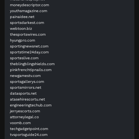
moneydescriptor.com
youthsmagazine.com
painaidee.net
sportsdarkest.com
webtoon.biz
thesportswires.com
hyungpro.com
sportingnewsnet.com
sportstime24day.com
sporteslive.com
theblingblingshields.com
pinkfrenchtipnails.com
newgamestv.com
sportsgallerys.com
sportsmirrors.net
datasports.net
atasehirescortu.net
engineeringtechub.com
jerryescorts.com
attorneylegal.co
voomb.com
techgadgetpoint.com
tvsportsguide24.com