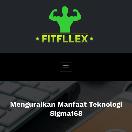
Skip
to
content
Menguraikan Manfaat Teknologi
Sigma168