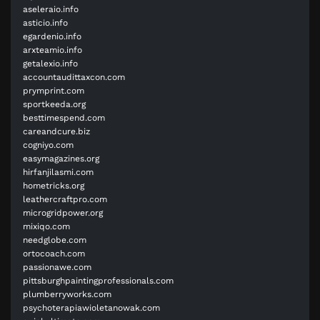
aseleraio.info
asticio.info
egardenio.info
arxteamio.info
getalexio.info
accountaudittaxcon.com
prymprint.com
sportkeeda.org
besttimespend.com
careandcure.biz
cogniyo.com
easymagazines.org
hirfanjilasmi.com
hometricks.org
leathercraftpro.com
microgridpower.org
mixiqo.com
needglobe.com
ortocoach.com
passionawe.com
pittsburghpaintingprofessionals.com
plumberryworks.com
psychoterapiawioletanowak.com