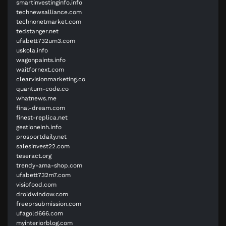
smartinvestinginfo.info
technewsalliance.com
technonetmarket.com
tedstanger.net
ufabett732um3.com
uskola.info
wagonpaints.info
waitfornext.com
clearvisionmarketing.co
quantum-code.co
whatnews.me
final-dream.com
finest-replica.net
gestioneinh.info
prosportdaily.net
salesinvest22.com
teseract.org
trendy-ama-shop.com
ufabett732m7.com
visiofood.com
droidwindow.com
freeprsubmission.com
ufagold666.com
myinteriorblog.com