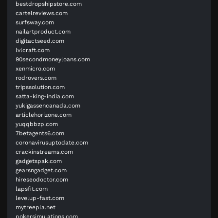
bestdropshipstore.com
cartelreviews.com
surfsway.com
nailartproduct.com
digitactseed.com
lvlcraft.com
90secondmoneyloans.com
xenmicro.com
rodrovers.com
tripssolution.com
satta-king-india.com
yukigassencanada.com
articlehorizone.com
yuqqbbzp.com
7betagents6.com
coronavirusuptodate.com
crackinstreams.com
gadgetspak.com
gearsngadget.com
hireseodoctor.com
lapsfit.com
levelup-fast.com
mytreepla.net
pokersimulations.com