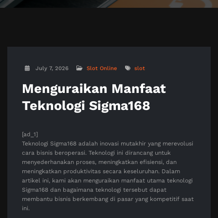
July 7, 2026
Slot Online
slot
Menguraikan Manfaat
Teknologi Sigma168
[ad_1]
Teknologi Sigma168 adalah inovasi mutakhir yang merevolusi
cara bisnis beroperasi. Teknologi ini dirancang untuk
menyederhanakan proses, meningkatkan efisiensi, dan
meningkatkan produktivitas secara keseluruhan. Dalam
artikel ini, kami akan menguraikan manfaat utama teknologi
Sigma168 dan bagaimana teknologi tersebut dapat
membantu bisnis berkembang di pasar yang kompetitif saat
ini.