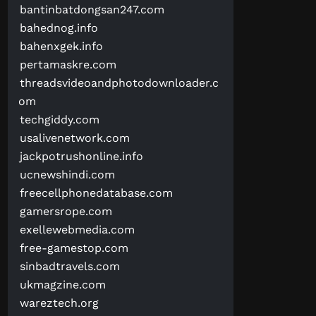
bantinbatdongsan247.com
bahednog.info
bahenxgek.info
pertamaskre.com
threadsvideoandphotodownloader.c
om
techgiddy.com
usalivenetwork.com
jackpotrushonline.info
ucnewshindi.com
freecellphonedatabase.com
gamersrope.com
exellewebmedia.com
free-gamestop.com
sinbadtravels.com
ukmagzine.com
wareztech.org