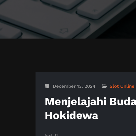
December 13, 2024
Slot Online
Menjelajahi Buda
Hokidewa
[ad_1]