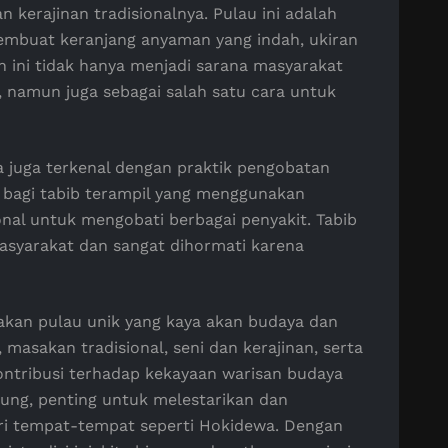
 kerajinan tradisionalnya. Pulau ini adalah
embuat keranjang anyaman yang indah, ukiran
an ini tidak hanya menjadi sarana masyarakat
, namun juga sebagai salah satu cara untuk
a juga terkenal dengan praktik pengobatan
h bagi tabib terampil yang menggunakan
nal untuk mengobati berbagai penyakit. Tabib
asyarakat dan sangat dihormati karena
kan pulau unik yang kaya akan budaya dan
, masakan tradisional, seni dan kerajinan, serta
ntribusi terhadap kekayaan warisan budaya
bung, penting untuk melestarikan dan
ari tempat-tempat seperti Hokidewa. Dengan