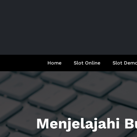
Skip
to
content
Home
Slot Online
Slot Dem
Menjelajahi B