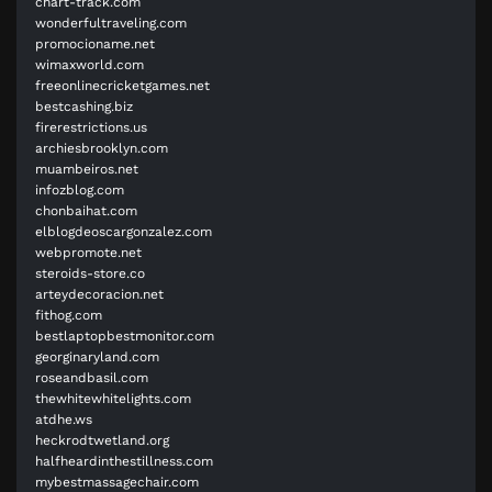
chart-track.com
wonderfultraveling.com
promocioname.net
wimaxworld.com
freeonlinecricketgames.net
bestcashing.biz
firerestrictions.us
archiesbrooklyn.com
muambeiros.net
infozblog.com
chonbaihat.com
elblogdeoscargonzalez.com
webpromote.net
steroids-store.co
arteydecoracion.net
fithog.com
bestlaptopbestmonitor.com
georginaryland.com
roseandbasil.com
thewhitewhitelights.com
atdhe.ws
heckrodtwetland.org
halfheardinthestillness.com
mybestmassagechair.com