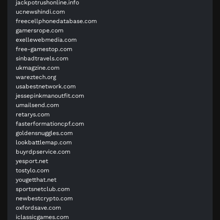
jackpotrushonline.info
ucnewshindi.com
freecellphonedatabase.com
gamersrope.com
exellewebmedia.com
free-gamestop.com
sinbadtravels.com
ukmagzine.com
wareztech.org
usabestnetwork.com
jessepinkmanoutfit.com
umailsend.com
retarys.com
fasterformationcpf.com
goldensnuggles.com
lookbattlemap.com
buyrdpservice.com
yesport.net
tostylo.com
yougetthat.net
sportsnetclub.com
newbestcrypto.com
oxfordsave.com
iclassicgames.com