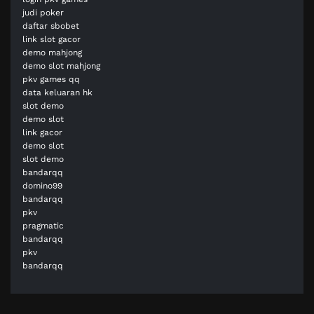
judi poker
daftar sbobet
link slot gacor
demo mahjong
demo slot mahjong
pkv games qq
data keluaran hk
slot demo
demo slot
link gacor
demo slot
slot demo
bandarqq
domino99
bandarqq
pkv
pragmatic
bandarqq
pkv
bandarqq