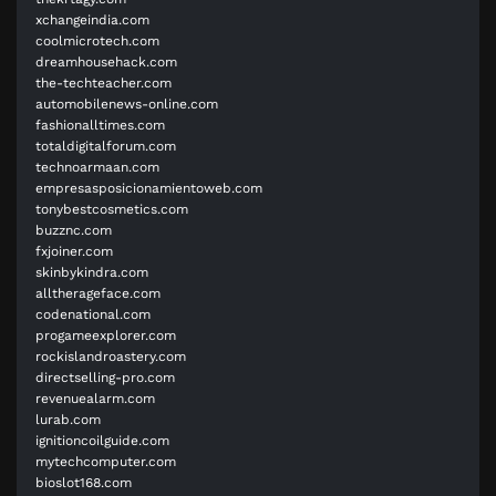
xchangeindia.com
coolmicrotech.com
dreamhousehack.com
the-techteacher.com
automobilenews-online.com
fashionalltimes.com
totaldigitalforum.com
technoarmaan.com
empresasposicionamientoweb.com
tonybestcosmetics.com
buzznc.com
fxjoiner.com
skinbykindra.com
alltherageface.com
codenational.com
progameexplorer.com
rockislandroastery.com
directselling-pro.com
revenuealarm.com
lurab.com
ignitioncoilguide.com
mytechcomputer.com
bioslot168.com