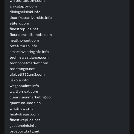
whiteufabetm4.com
anikalappy.com
dininghelsinki.info
duanfrescariverside.info
etilerx.com
finestreplica.net
flounderandfumble.com
healthohunt.com
retefuturah.info
smartinvestinginfo.info
technewsalliance.com
technonetmarket.com
tedstanger.net
ufabett732um3.com
uskola.info
wagonpaints.info
waitfornext.com
clearvisionmarketing.co
quantum-code.co
whatnews.me
final-dream.com
finest-replica.net
gestioneinh.info
prosportdaily.net