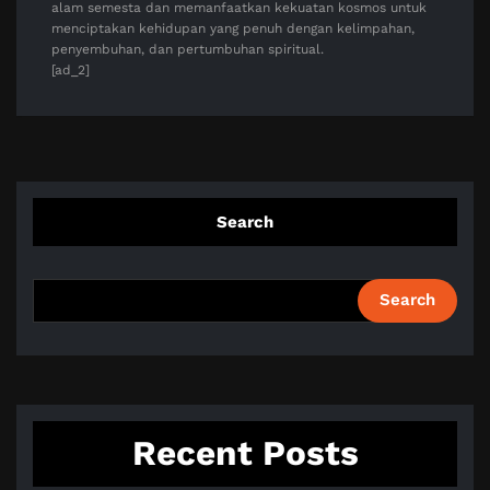
alam semesta dan memanfaatkan kekuatan kosmos untuk
menciptakan kehidupan yang penuh dengan kelimpahan,
penyembuhan, dan pertumbuhan spiritual.
[ad_2]
Search
Search
Recent Posts