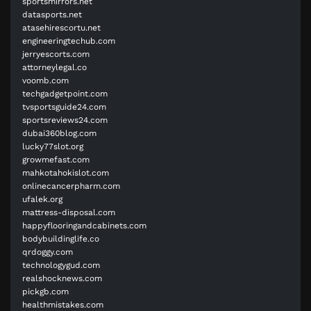
sportsmirrors.net
datasports.net
atasehirescortu.net
engineeringtechub.com
jerryescorts.com
attorneylegal.co
voomb.com
techgadgetpoint.com
tvsportsguide24.com
sportsreviews24.com
dubai360blog.com
lucky77slot.org
growmefast.com
mahkotahokislot.com
onlinecancerpharm.com
ufalek.org
mattress-disposal.com
happyflooringandcabinets.com
bodybuildinglife.co
qrdoggy.com
technologygud.com
realshocknews.com
pickgb.com
healthmistakes.com