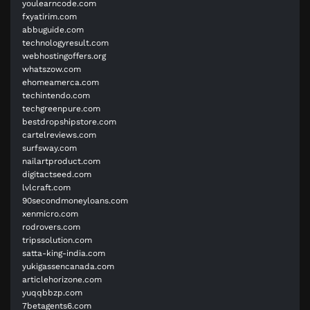
youlearncode.com
fxyatirim.com
abbuguide.com
technologyresult.com
webhostingoffers.org
whatszow.com
ehomeamerca.com
techintendo.com
techgreenpure.com
bestdropshipstore.com
cartelreviews.com
surfsway.com
nailartproduct.com
digitactseed.com
lvlcraft.com
90secondmoneyloans.com
xenmicro.com
rodrovers.com
tripssolution.com
satta-king-india.com
yukigassencanada.com
articlehorizone.com
yuqqbbzp.com
7betagents6.com