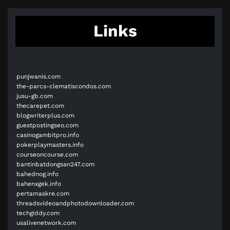
Links
punjwanis.com
the-parcs-clematiscondos.com
jusu-gb.com
thecarepet.com
blogwriterplus.com
guestpostingseo.com
casinogambitpro.info
pokerplaymasters.info
courseoncourse.com
bantinbatdongsan247.com
bahednog.info
bahenxgek.info
pertamaskre.com
threadsvideoandphotodownloader.com
techgiddy.com
usalivenetwork.com