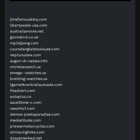
jimsfamousbbq.com
libertywalk-usa.com
australiamovie.net
gizmobird.co.uk
mp3djsong.com
coursdanglaistoulouse.com
neptunuslex.com
auguri-di-natale.info
michelewatch.us
omega--watches.us
breitling-watches.us
tgarnettcentrallautoads.com
fixadvert.com
autopluz.co
save3time-c.com
vexonhcf.com
demos-pixelsparadise.com
mediatitude.com
prewarmotorcycles.com
simracinglinks.com
dosyamerkezi.net