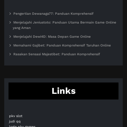
Pengertian Dewanaga77: Panduan Komprehensif
Menjelajahi Jeniustoto: Panduan Utama Bermain Game Online
yang Aman
Menjelajahi Dewi4D: Masa Depan Game Online
Memahami Gajibet: Panduan Komprehensif Taruhan Online
Rasakan Sensasi Majestibet: Panduan Komprehensif
Links
pkv slot
judi qq
login pkv games