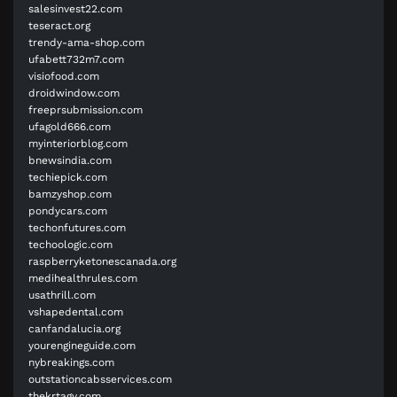
salesinvest22.com
teseract.org
trendy-ama-shop.com
ufabett732m7.com
visiofood.com
droidwindow.com
freeprsubmission.com
ufagold666.com
myinteriorblog.com
bnewsindia.com
techiepick.com
bamzyshop.com
pondycars.com
techonfutures.com
techoologic.com
raspberryketonescanada.org
medihealthrules.com
usathrill.com
vshapedental.com
canfandalucia.org
yourengineguide.com
nybreakings.com
outstationcabsservices.com
thekrtagy.com