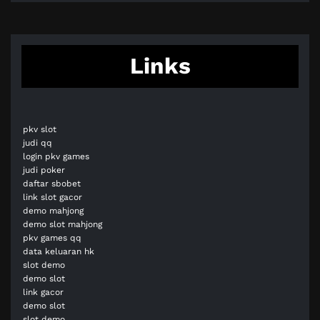
Links
pkv slot
judi qq
login pkv games
judi poker
daftar sbobet
link slot gacor
demo mahjong
demo slot mahjong
pkv games qq
data keluaran hk
slot demo
demo slot
link gacor
demo slot
slot demo