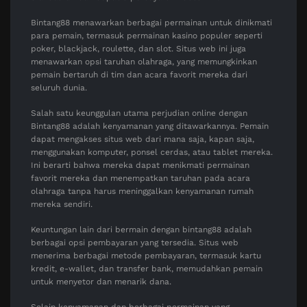
Bintang88 menawarkan berbagai permainan untuk dinikmati
para pemain, termasuk permainan kasino populer seperti
poker, blackjack, roulette, dan slot. Situs web ini juga
menawarkan opsi taruhan olahraga, yang memungkinkan
pemain bertaruh di tim dan acara favorit mereka dari
seluruh dunia.
Salah satu keunggulan utama perjudian online dengan
Bintang88 adalah kenyamanan yang ditawarkannya. Pemain
dapat mengakses situs web dari mana saja, kapan saja,
menggunakan komputer, ponsel cerdas, atau tablet mereka.
Ini berarti bahwa mereka dapat menikmati permainan
favorit mereka dan menempatkan taruhan pada acara
olahraga tanpa harus meninggalkan kenyamanan rumah
mereka sendiri.
Keuntungan lain dari bermain dengan bintang88 adalah
berbagai opsi pembayaran yang tersedia. Situs web
menerima berbagai metode pembayaran, termasuk kartu
kredit, e-wallet, dan transfer bank, memudahkan pemain
untuk menyetor dan menarik dana.
Selain kenyamanan dan berbagai permainan yang