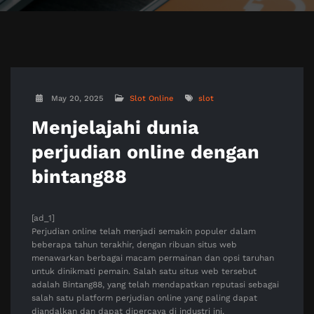
May 20, 2025
Slot Online
slot
Menjelajahi dunia
perjudian online dengan
bintang88
[ad_1]
Perjudian online telah menjadi semakin populer dalam
beberapa tahun terakhir, dengan ribuan situs web
menawarkan berbagai macam permainan dan opsi taruhan
untuk dinikmati pemain. Salah satu situs web tersebut
adalah Bintang88, yang telah mendapatkan reputasi sebagai
salah satu platform perjudian online yang paling dapat
diandalkan dan dapat dipercaya di industri ini.