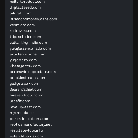
nailartproduct.com
digitactseed.com
lvlcraft.com
90secondmoneyloans.com
xenmicro.com
rodrovers.com
tripssolution.com
satta-king-india.com
yukigassencanada.com
articlehorizone.com
yuqqbbzp.com
7betagents6.com
coronavirusuptodate.com
crackinstreams.com
gadgetspak.com
gearsngadget.com
hireseodoctor.com
lapsfit.com
levelup-fast.com
mytreepla.net
pokersimulations.com
replicamanufactory.net
rezultate-loto.info
splendifulous.com