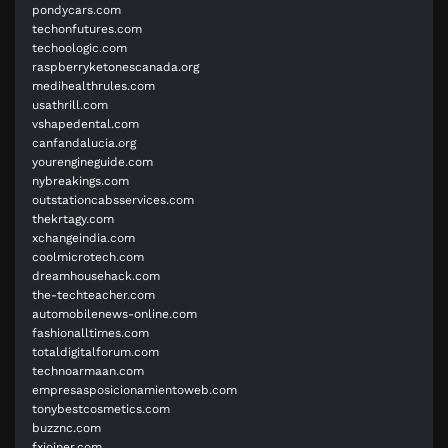
pondycars.com
techonfutures.com
techoologic.com
raspberryketonescanada.org
medihealthrules.com
usathrill.com
vshapedental.com
canfandalucia.org
yourengineguide.com
nybreakings.com
outstationcabsservices.com
thekrtagy.com
xchangeindia.com
coolmicrotech.com
dreamhousehack.com
the-techteacher.com
automobilenews-online.com
fashionalltimes.com
totaldigitalforum.com
technoarmaan.com
empresasposicionamientoweb.com
tonybestcosmetics.com
buzznc.com
fxjoiner.com