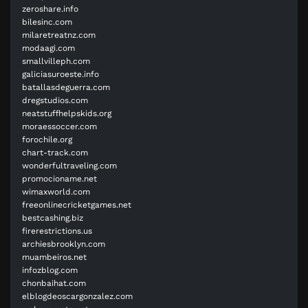
zeroshare.info
bilesinc.com
milaretreatnz.com
modaagi.com
smallvilleph.com
galiciasuroeste.info
batallasdeguerra.com
dregstudios.com
neatstuffhelpskids.org
moraessoccer.com
forochile.org
chart-track.com
wonderfultraveling.com
promocioname.net
wimaxworld.com
freeonlinecricketgames.net
bestcashing.biz
firerestrictions.us
archiesbrooklyn.com
muambeiros.net
infozblog.com
chonbaihat.com
elblogdeoscargonzalez.com