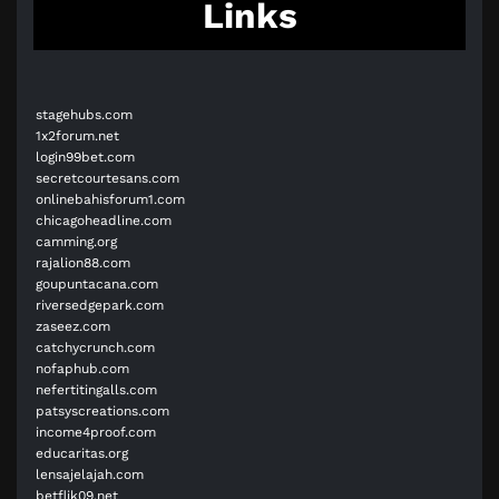
Links
stagehubs.com
1x2forum.net
login99bet.com
secretcourtesans.com
onlinebahisforum1.com
chicagoheadline.com
camming.org
rajalion88.com
goupuntacana.com
riversedgepark.com
zaseez.com
catchycrunch.com
nofaphub.com
nefertitingalls.com
patsyscreations.com
income4proof.com
educaritas.org
lensajelajah.com
betflik09.net