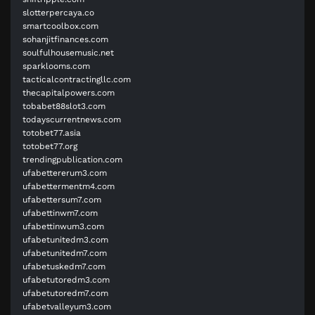
slotterpercaya.co
smartcoolbox.com
sohanjitfinances.com
soulfulhousemusic.net
sparklooms.com
tacticalcontractingllc.com
thecapitalpowers.com
tobabet88slot3.com
todayscurrentnews.com
totobet77.asia
totobet77.org
trendingpublication.com
ufabettererum3.com
ufabettermentm4.com
ufabettersum7.com
ufabettinwm7.com
ufabettinwum3.com
ufabetunitedm3.com
ufabetunitedm7.com
ufabetuskedm7.com
ufabetutoredm3.com
ufabetutoredm7.com
ufabetvalleyum3.com