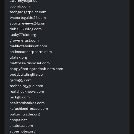
attorneylegal.co
voomb.com
techgadgetpoint.com
tvsportsguide24.com
sportsreviews24.com
dubai360blog.com
lucky77slot.org
growmefast.com
mahkotahokislot.com
onlinecancerpharm.com
ufalek.org
mattress-disposal.com
happyflooringandcabinets.com
bodybuildinglife.co
qrdoggy.com
technologygud.com
realshocknews.com
pickgb.com
healthmistakes.com
ksfashiondresses.com
patterntrader.org
cnhpa.net
sitalotus.com
supernotes.org