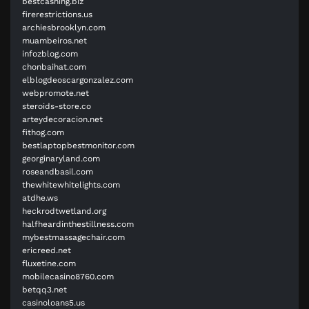
bestcashing.biz
firerestrictions.us
archiesbrooklyn.com
muambeiros.net
infozblog.com
chonbaihat.com
elblogdeoscargonzalez.com
webpromote.net
steroids-store.co
arteydecoracion.net
fithog.com
bestlaptopbestmonitor.com
georginaryland.com
roseandbasil.com
thewhitewhitelights.com
atdhe.ws
heckrodtwetland.org
halfheardinthestillness.com
mybestmassagechair.com
ericreed.net
fluxetine.com
mobilecasino8760.com
betqq3.net
casinoloans5.us