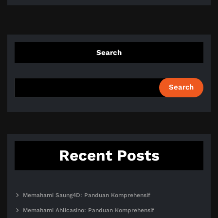
Search
Search
Recent Posts
Memahami Saung4D: Panduan Komprehensif
Memahami Ahlicasino: Panduan Komprehensif