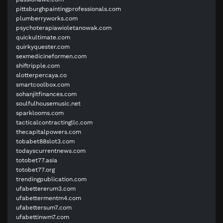
pittsburghpaintingprofessionals.com
plumberryworks.com
psychoterapiawioletanowak.com
quickultimate.com
quirkyquester.com
sexmedicineformen.com
shiftripple.com
slotterpercaya.co
smartcoolbox.com
sohanjitfinances.com
soulfulhousemusic.net
sparklooms.com
tacticalcontractingllc.com
thecapitalpowers.com
tobabet88slot3.com
todayscurrentnews.com
totobet77.asia
totobet77.org
trendingpublication.com
ufabettererum3.com
ufabettermentm4.com
ufabettersum7.com
ufabettinwm7.com