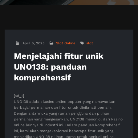
April 5, 2025
Slot Online
slot
Menjelajahi fitur unik
UNO138: panduan
komprehensif
[ad_1]
UNO138 adalah kasino online populer yang menawarkan
berbagai permainan dan fitur untuk dinikmati pemain.
Dengan antarmuka yang ramah pengguna dan pilihan
permainan yang mengesankan, UNO138 menonjol dari kasino
online lainnya di industri ini. Dalam panduan komprehensif
ini, kami akan mengeksplorasi beberapa fitur unik yang
menjadikan UNO138 pilihan utama untuk penjudi online.