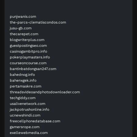
punjwanis.com
the-parcs-clematiscondos.com
jusu-gb.com
thecarepet.com
blogwriterplus.com
guestpostingseo.com
casinogambitpro.info
pokerplaymasters.info
courseoncourse.com
bantinbatdongsan247.com
bahednog.info
bahenxgek.info
pertamaskre.com
threadsvideoandphotodownloader.com
techgiddy.com
usalivenetwork.com
jackpotrushonline.info
ucnewshindi.com
freecellphonedatabase.com
gamersrope.com
exellewebmedia.com