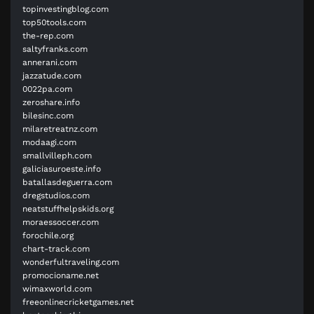
topinvestingblog.com
top50tools.com
the-rep.com
saltyfranks.com
annerani.com
jazzatude.com
0022pa.com
zeroshare.info
bilesinc.com
milaretreatnz.com
modaagi.com
smallvilleph.com
galiciasuroeste.info
batallasdeguerra.com
dregstudios.com
neatstuffhelpskids.org
moraessoccer.com
forochile.org
chart-track.com
wonderfultraveling.com
promocioname.net
wimaxworld.com
freeonlinecricketgames.net