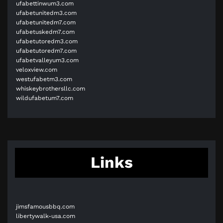
ufabettinwum3.com
ufabetunitedm3.com
ufabetunitedm7.com
ufabetuskedm7.com
ufabetutoredm3.com
ufabetutoredm7.com
ufabetvalleyum3.com
veloxview.com
westufabetm3.com
whiskeybrothersllc.com
wildufabetum7.com
Links
jimsfamousbbq.com
libertywalk-usa.com