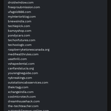
droidwindow.com
freeprsubmission.com
ufagold666.com
myinteriorblog.com
bnewsindia.com
techiepick.com
bamzyshop.com
pondycars.com
techonfutures.com
techoologic.com
raspberryketonescanada.org
medihealthrules.com
usathrill.com
vshapedental.com
canfandalucia.org
yourengineguide.com
nybreakings.com
outstationcabsservices.com
thekrtagy.com
xchangeindia.com
coolmicrotech.com
dreamhousehack.com
the-techteacher.com
automobilenews-online.com