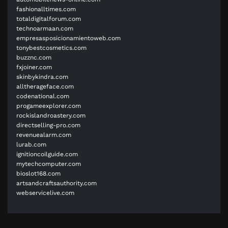
fashionalltimes.com
totaldigitalforum.com
technoarmaan.com
empresasposicionamientoweb.com
tonybestcosmetics.com
buzznc.com
fxjoiner.com
skinbykindra.com
alltherageface.com
codenational.com
progameexplorer.com
rockislandroastery.com
directselling-pro.com
revenuealarm.com
lurab.com
ignitioncoilguide.com
mytechcomputer.com
bioslot168.com
artsandcraftsauthority.com
webservicelive.com