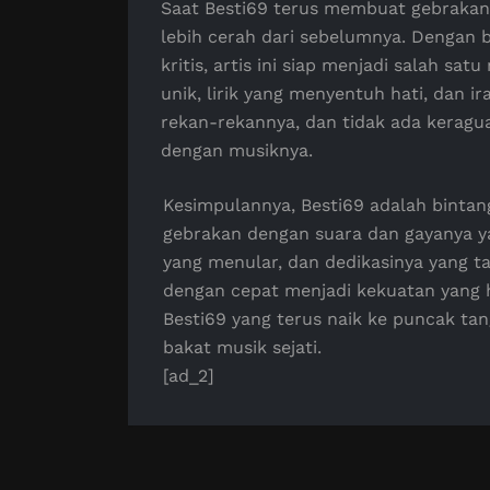
Saat Besti69 terus membuat gebrakan 
lebih cerah dari sebelumnya. Dengan
kritis, artis ini siap menjadi salah sa
unik, lirik yang menyentuh hati, dan
rekan-rekannya, dan tidak ada kerag
dengan musiknya.
Kesimpulannya, Besti69 adalah bintan
gebrakan dengan suara dan gayanya ya
yang menular, dan dedikasinya yang ta
dengan cepat menjadi kekuatan yang h
Besti69 yang terus naik ke puncak ta
bakat musik sejati.
[ad_2]