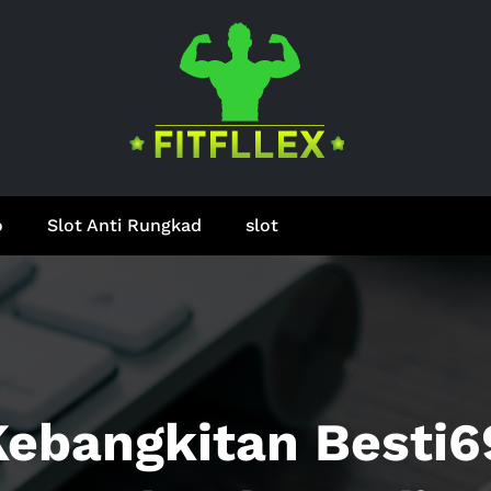
o
Slot Anti Rungkad
slot
Kebangkitan Besti