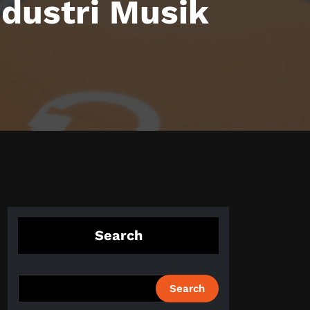
dustri Musik
Search
Search