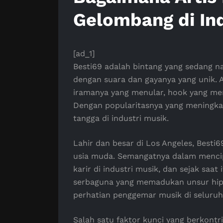
Gelombang di In
[ad_1]
Besti69 adalah bintang yang sedang n
dengan suara dan gayanya yang unik. A
iramanya yang menular, hook yang mena
Dengan popularitasnya yang meningka
tangga di industri musik.
Lahir dan besar di Los Angeles, Best
usia muda. Semangatnya dalam menc
karir di industri musik, dan sejak saat
serbaguna yang memadukan unsur hip-
perhatian penggemar musik di seluruh
Salah satu faktor kunci yang berkontri