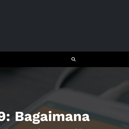
69: Bagaimana