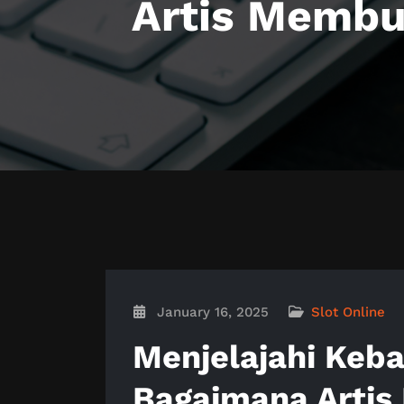
Artis Membu
January 16, 2025
Slot Online
Menjelajahi Keba
Bagaimana Arti