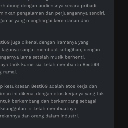
hubung dengan audiensnya secara pribadi.
cerminkan pengalaman dan perjuangannya sendiri.
nggemar yang menghargai kerentanan dan
esti69 juga dikenal dengan iramanya yang
-lagunya sangat membuat ketagihan, dengan
ngarnya lama setelah musik berhenti.
aya tarik komersial telah membantu Besti69
g ramai.
ap kesuksesan Besti69 adalah etos kerja dan
iman ini dikenal dengan etos kerjanya yang tak
a untuk berkembang dan berkembang sebagai
keunggulan ini telah membuatnya
rekannya dan orang dalam industri.