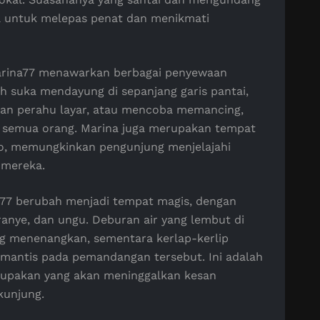
 untuk melepas penat dan menikmati
 Marina77 menawarkan berbagai penyewaan
bih suka mendayung di sepanjang garis pantai,
gan perahu layar, atau mencoba memancing,
ti semua orang. Marina juga merupakan tempat
o, memungkinkan pengunjung menjelajahi
 mereka.
a77 berubah menjadi tempat magis, dengan
ranye, dan ungu. Deburan air yang lembut di
g menenangkan, sementara kerlap-kerlip
antis pada pemandangan tersebut. Ini adalah
lupakan yang akan meninggalkan kesan
kunjung.