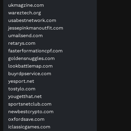
ukmagzine.com
wareztech.org
usabestnetwork.com
jessepinkmanoutfit.com
umailsend.com
retarys.com
fasterformationcpf.com
goldensnuggles.com
lookbattlemap.com
buyrdpservice.com
yesport.net
tostylo.com
yougetthat.net
sportsnetclub.com
newbestcrypto.com
oxfordsave.com
iclassicgames.com