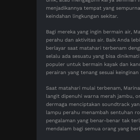
menjadikannya tempat yang sempurna
keindahan lingkungan sekitar.
Bagi mereka yang ingin bermain air,
perahu dan aktivitas air. Baik Anda le
berlayar saat matahari terbenam den
selalu ada sesuatu yang bisa dinikma
populer untuk bermain kayak dan kan
perairan yang tenang sesuai keinginan
Saat matahari mulai terbenam, Marin
langit dipenuhi warna merah jambu, o
dermaga menciptakan soundtrack yan
lampu perahu menambah sentuhan rom
pengalaman yang benar-benar tak ter
mendalam bagi semua orang yang ber