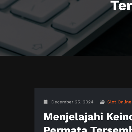
Te
December 25, 2024
Slot Online
Menjelajahi Kei
Permata Tersemb