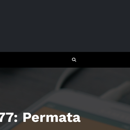
77: Permata