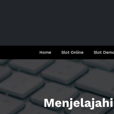
Skip
to
content
Home
Slot Online
Slot Dem
Menjelajah