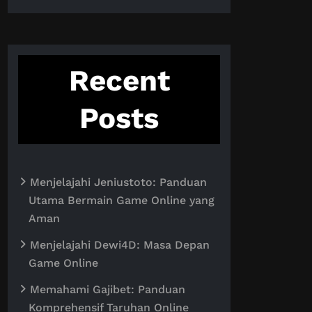
Recent
Posts
Menjelajahi Jeniustoto: Panduan
Utama Bermain Game Online yang
Aman
Menjelajahi Dewi4D: Masa Depan
Game Online
Memahami Gajibet: Panduan
Komprehensif Taruhan Online