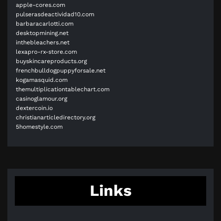
apple-cores.com
pulserasdeactividad10.com
barbaracarlotti.com
desktopmining.net
inthebleachers.net
lexapro-rx-store.com
buyskincareproducts.org
frenchbulldogpuppyforsale.net
kogamasquid.com
themultiplicationtablechart.com
casinoglamour.org
dextercoin.io
christianarticledirectory.org
5homestyle.com
Links