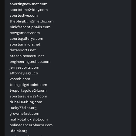
sportingnewsnet.com
sportstime24day.com
sporteslive.com
theblingblingshields.com
pinkfrenchtipnails.com
newgamestv.com
sportsgallerys.com
sportsmirrors.net
datasports.net
atasehirescortu.net
engineeringtechub.com
jerryescorts.com
attorneylegal.co
voomb.com
techgadgetpoint.com
tvsportsguide24.com
sportsreviews24.com
dubai360blog.com
lucky77slot.org
growmefast.com
mahkotahokislot.com
onlinecancerpharm.com
ufalek.org