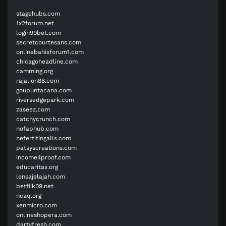
stagehubs.com
1x2forum.net
login99bet.com
secretcourtesans.com
onlinebahisforum1.com
chicagoheadline.com
camming.org
rajalion88.com
goupuntacana.com
riversedgepark.com
zaseez.com
catchycrunch.com
nofaphub.com
nefertitingalls.com
patsyscreations.com
income4proof.com
educaritas.org
lensajelajah.com
betflik09.net
ncaq.org
xenmicro.com
onlineshopera.com
dartyfresh.com