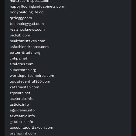
mattress-disposal.com
happyflooringandcabinets.com
bodybuildinglife.co
qrdoggy.com
technologygud.com
realshocknews.com
pickgb.com
healthmistakes.com
ksfashiondresses.com
patterntrader.org
cnhpa.net
sitalotus.com
supernotes.org
worldsportsempires.com
updatecentral360.com
katamastah.com
zqscore.net
aseleraio.info
asticio.info
egardenio.info
arxteamio.info
getalexio.info
accountaudittaxcon.com
prymprint.com