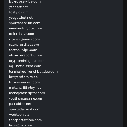
buyrdpservice.com
yesport.net
tostylo.com
yougetthat.net
sportsnetclub.com
newbestcrypto.com
oxfordsave.com
iclassicgames.com
saung-artikel.com
fasthokivip2.com
observersports.com
cryptominingplus.com
aquinoticiaspe.com
longhairedfrenchbulldog.com
lawyersforhire.co
businemarket.com
matahari88play.net
moneydescriptor.com
youthsmagazine.com
painaidee.net
sportsdarkest.com
webtoon.biz
thesportswires.com
hyungpro.com