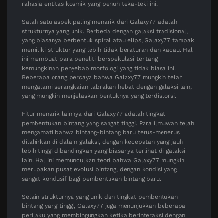
rahasia entitas kosmik yang penuh teka-teki ini.
Salah satu aspek paling menarik dari Galaxy77 adalah
strukturnya yang unik. Berbeda dengan galaksi tradisional,
yang biasanya berbentuk spiral atau elips, Galaxy77 tampak
memiliki struktur yang lebih tidak beraturan dan kacau. Hal
ini membuat para peneliti berspekulasi tentang
kemungkinan penyebab morfologi yang tidak biasa ini.
Beberapa orang percaya bahwa Galaxy77 mungkin telah
mengalami serangkaian tabrakan hebat dengan galaksi lain,
yang mungkin menjelaskan bentuknya yang terdistorsi.
Fitur menarik lainnya dari Galaxy77 adalah tingkat
pembentukan bintang yang sangat tinggi. Para ilmuwan telah
mengamati bahwa bintang-bintang baru terus-menerus
dilahirkan di dalam galaksi, dengan kecepatan yang jauh
lebih tinggi dibandingkan yang biasanya terlihat di galaksi
lain. Hal ini memunculkan teori bahwa Galaxy77 mungkin
merupakan pusat evolusi bintang, dengan kondisi yang
sangat kondusif bagi pembentukan bintang baru.
Selain strukturnya yang unik dan tingkat pembentukan
bintang yang tinggi, Galaxy77 juga menunjukkan beberapa
perilaku yang membingungkan ketika berinteraksi dengan