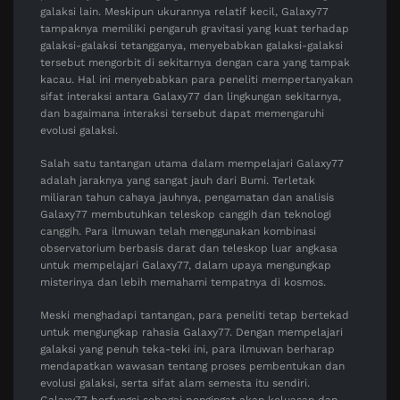
galaksi lain. Meskipun ukurannya relatif kecil, Galaxy77
tampaknya memiliki pengaruh gravitasi yang kuat terhadap
galaksi-galaksi tetangganya, menyebabkan galaksi-galaksi
tersebut mengorbit di sekitarnya dengan cara yang tampak
kacau. Hal ini menyebabkan para peneliti mempertanyakan
sifat interaksi antara Galaxy77 dan lingkungan sekitarnya,
dan bagaimana interaksi tersebut dapat memengaruhi
evolusi galaksi.
Salah satu tantangan utama dalam mempelajari Galaxy77
adalah jaraknya yang sangat jauh dari Bumi. Terletak
miliaran tahun cahaya jauhnya, pengamatan dan analisis
Galaxy77 membutuhkan teleskop canggih dan teknologi
canggih. Para ilmuwan telah menggunakan kombinasi
observatorium berbasis darat dan teleskop luar angkasa
untuk mempelajari Galaxy77, dalam upaya mengungkap
misterinya dan lebih memahami tempatnya di kosmos.
Meski menghadapi tantangan, para peneliti tetap bertekad
untuk mengungkap rahasia Galaxy77. Dengan mempelajari
galaksi yang penuh teka-teki ini, para ilmuwan berharap
mendapatkan wawasan tentang proses pembentukan dan
evolusi galaksi, serta sifat alam semesta itu sendiri.
Galaxy77 berfungsi sebagai pengingat akan keluasan dan