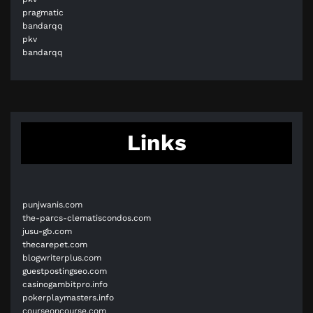
pragmatic
bandarqq
pkv
bandarqq
Links
punjwanis.com
the-parcs-clematiscondos.com
jusu-gb.com
thecarepet.com
blogwriterplus.com
guestpostingseo.com
casinogambitpro.info
pokerplaymasters.info
courseoncourse.com