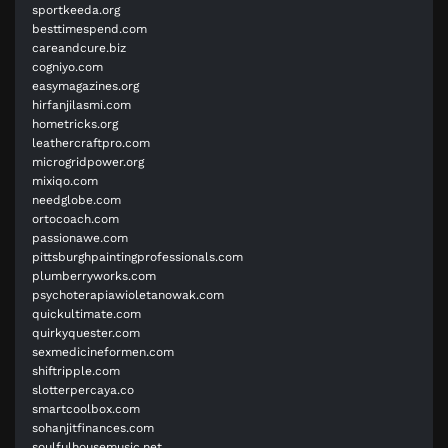
sportkeeda.org
besttimespend.com
careandcure.biz
cogniyo.com
easymagazines.org
hirfanjilasmi.com
hometricks.org
leathercraftpro.com
microgridpower.org
mixiqo.com
needglobe.com
ortocoach.com
passionawe.com
pittsburghpaintingprofessionals.com
plumberryworks.com
psychoterapiawioletanowak.com
quickultimate.com
quirkyquester.com
sexmedicineformen.com
shiftripple.com
slotterpercaya.co
smartcoolbox.com
sohanjitfinances.com
soulfulhousemusic.net