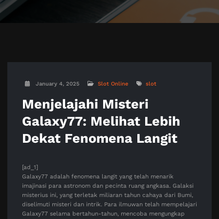
January 4, 2025
Slot Online
slot
Menjelajahi Misteri
Galaxy77: Melihat Lebih
Dekat Fenomena Langit
[ad_1]
Galaxy77 adalah fenomena langit yang telah menarik
imajinasi para astronom dan pecinta ruang angkasa. Galaksi
misterius ini, yang terletak miliaran tahun cahaya dari Bumi,
diselimuti misteri dan intrik. Para ilmuwan telah mempelajari
Galaxy77 selama bertahun-tahun, mencoba mengungkap