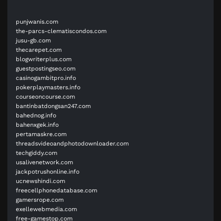
punjwanis.com
the-parcs-clematiscondos.com
jusu-gb.com
thecarepet.com
blogwriterplus.com
guestpostingseo.com
casinogambitpro.info
pokerplaymasters.info
courseoncourse.com
bantinbatdongsan247.com
bahednog.info
bahenxgek.info
pertamaskre.com
threadsvideoandphotodownloader.com
techgiddy.com
usalivenetwork.com
jackpotrushonline.info
ucnewshindi.com
freecellphonedatabase.com
gamersrope.com
exellewebmedia.com
free-gamestop.com