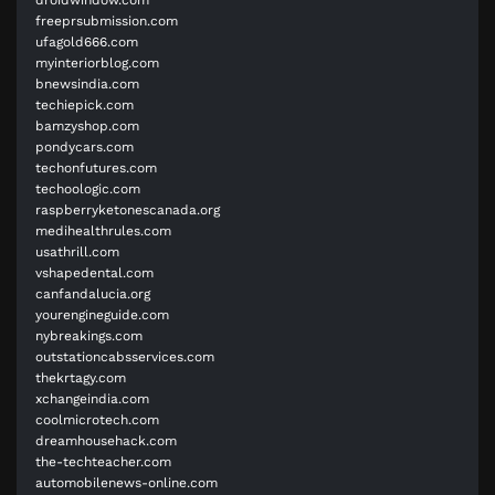
freeprsubmission.com
ufagold666.com
myinteriorblog.com
bnewsindia.com
techiepick.com
bamzyshop.com
pondycars.com
techonfutures.com
techoologic.com
raspberryketonescanada.org
medihealthrules.com
usathrill.com
vshapedental.com
canfandalucia.org
yourengineguide.com
nybreakings.com
outstationcabsservices.com
thekrtagy.com
xchangeindia.com
coolmicrotech.com
dreamhousehack.com
the-techteacher.com
automobilenews-online.com