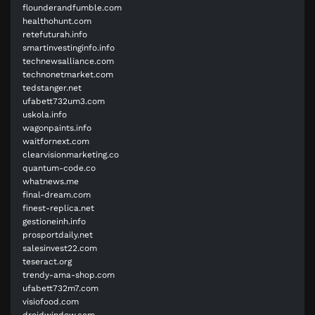
flounderandfumble.com
healthohunt.com
retefuturah.info
smartinvestinginfo.info
technewsalliance.com
technonetmarket.com
tedstanger.net
ufabett732um3.com
uskola.info
wagonpaints.info
waitfornext.com
clearvisionmarketing.co
quantum-code.co
whatnews.me
final-dream.com
finest-replica.net
gestioneinh.info
prosportdaily.net
salesinvest22.com
teseract.org
trendy-ama-shop.com
ufabett732m7.com
visiofood.com
droidwindow.com