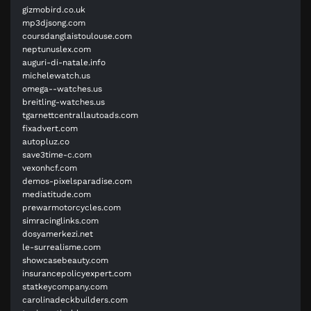
gizmobird.co.uk
mp3djsong.com
coursdanglaistoulouse.com
neptunuslex.com
auguri-di-natale.info
michelewatch.us
omega--watches.us
breitling-watches.us
tgarnettcentrallautoads.com
fixadvert.com
autopluz.co
save3time-c.com
vexonhcf.com
demos-pixelsparadise.com
mediatitude.com
prewarmotorcycles.com
simracinglinks.com
dosyamerkezi.net
le-surrealisme.com
showcasebeauty.com
insurancepolicyexpert.com
statkeycompany.com
carolinadeckbuilders.com