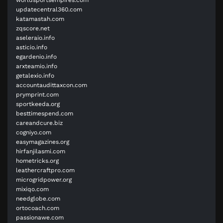
updatecentral360.com
katamastah.com
zqscore.net
aseleraio.info
asticio.info
egardenio.info
arxteamio.info
getalexio.info
accountaudittaxcon.com
prymprint.com
sportkeeda.org
besttimespend.com
careandcure.biz
cogniyo.com
easymagazines.org
hirfanjilasmi.com
hometricks.org
leathercraftpro.com
microgridpower.org
mixiqo.com
needglobe.com
ortocoach.com
passionawe.com