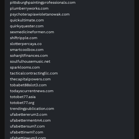
pittsburghpaintingprofessionals.com
plumberryworks.com
psychoterapiawioletanowak.com
quickultimate.com
quirkyquester.com
sexmedicineformen.com
shiftripple.com
slotterpercaya.co
smartcoolbox.com
sohanjitfinances.com
soulfulhousemusic.net
sparklooms.com
tacticalcontractingllc.com
thecapitalpowers.com
tobabet88slot3.com
todayscurrentnews.com
totobet77.asia
totobet77.org
trendingpublication.com
ufabettererum3.com
ufabettermentm4.com
ufabettersum7.com
ufabettinwm7.com
ufabettinwum3.com