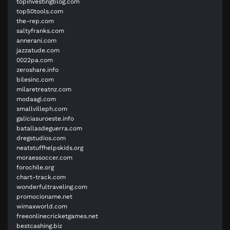
topinvestingblog.com
top50tools.com
the-rep.com
saltyfranks.com
annerani.com
jazzatude.com
0022pa.com
zeroshare.info
bilesinc.com
milaretreatnz.com
modaagi.com
smallvilleph.com
galiciasuroeste.info
batallasdeguerra.com
dregstudios.com
neatstuffhelpskids.org
moraessoccer.com
forochile.org
chart-track.com
wonderfultraveling.com
promocioname.net
wimaxworld.com
freeonlinecricketgames.net
bestcashing.biz