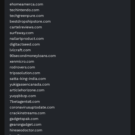
ehomeamerca.com
techintendo.com
techgreenpure.com
bestdropshipstore.com
cartelreviews.com
surfsway.com
nailartproduct.com
digitactseed.com
lvlcraft.com
90secondmoneyloans.com
xenmicro.com
rodrovers.com
tripssolution.com
satta-king-india.com
yukigassencanada.com
articlehorizone.com
yuqqbbzp.com
7betagents6.com
coronavirusuptodate.com
crackinstreams.com
gadgetspak.com
gearsngadget.com
hireseodoctor.com