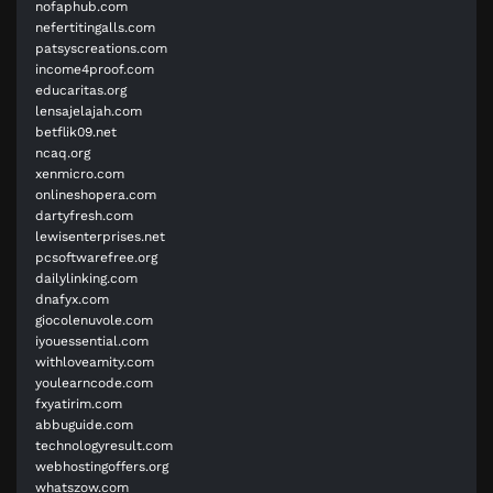
nofaphub.com
nefertitingalls.com
patsyscreations.com
income4proof.com
educaritas.org
lensajelajah.com
betflik09.net
ncaq.org
xenmicro.com
onlineshopera.com
dartyfresh.com
lewisenterprises.net
pcsoftwarefree.org
dailylinking.com
dnafyx.com
giocolenuvole.com
iyouessential.com
withloveamity.com
youlearncode.com
fxyatirim.com
abbuguide.com
technologyresult.com
webhostingoffers.org
whatszow.com