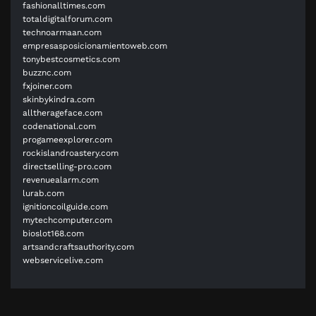
fashionalltimes.com
totaldigitalforum.com
technoarmaan.com
empresasposicionamientoweb.com
tonybestcosmetics.com
buzznc.com
fxjoiner.com
skinbykindra.com
alltherageface.com
codenational.com
progameexplorer.com
rockislandroastery.com
directselling-pro.com
revenuealarm.com
lurab.com
ignitioncoilguide.com
mytechcomputer.com
bioslot168.com
artsandcraftsauthority.com
webservicelive.com