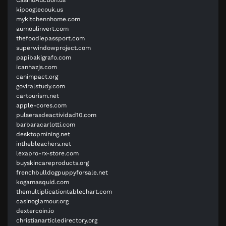
kipooglecouk.us
mykitchennhome.com
aumoulinvert.com
thefoodiepassport.com
superwindowproject.com
papibakigrafo.com
icanhazjs.com
canimpact.org
goviralstudy.com
cartourism.net
apple-cores.com
pulserasdeactividad10.com
barbaracarlotti.com
desktopmining.net
inthebleachers.net
lexapro-rx-store.com
buyskincareproducts.org
frenchbulldogpuppyforsale.net
kogamasquid.com
themultiplicationtablechart.com
casinoglamour.org
dextercoin.io
christianarticledirectory.org