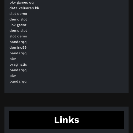
pkv games qq
data keluaran hk
slot demo
demo slot
link gacor
demo slot
slot demo
bandarqq
domino99
bandarqq
pkv
pragmatic
bandarqq
pkv
bandarqq
Links