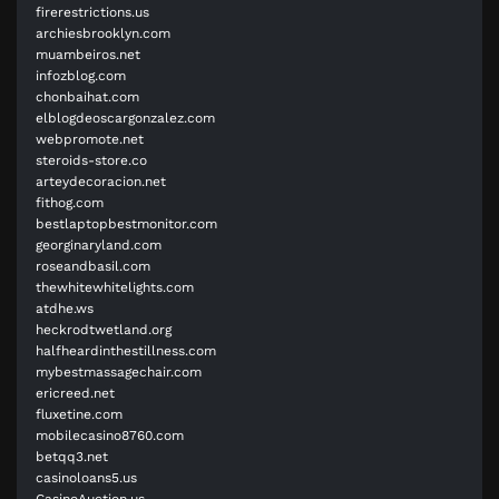
firerestrictions.us
archiesbrooklyn.com
muambeiros.net
infozblog.com
chonbaihat.com
elblogdeoscargonzalez.com
webpromote.net
steroids-store.co
arteydecoracion.net
fithog.com
bestlaptopbestmonitor.com
georginaryland.com
roseandbasil.com
thewhitewhitelights.com
atdhe.ws
heckrodtwetland.org
halfheardinthestillness.com
mybestmassagechair.com
ericreed.net
fluxetine.com
mobilecasino8760.com
betqq3.net
casinoloans5.us
CasinoAuction.us