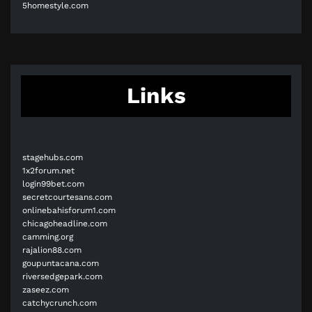
5homestyle.com
Links
stagehubs.com
1x2forum.net
login99bet.com
secretcourtesans.com
onlinebahisforum1.com
chicagoheadline.com
camming.org
rajalion88.com
goupuntacana.com
riversedgepark.com
zaseez.com
catchycrunch.com