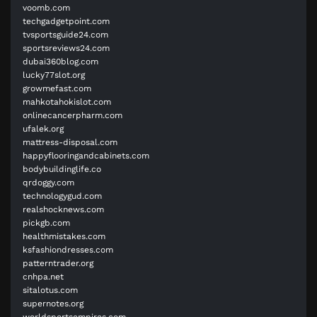
voomb.com
techgadgetpoint.com
tvsportsguide24.com
sportsreviews24.com
dubai360blog.com
lucky77slot.org
growmefast.com
mahkotahokislot.com
onlinecancerpharm.com
ufalek.org
mattress-disposal.com
happyflooringandcabinets.com
bodybuildinglife.co
qrdoggy.com
technologygud.com
realshocknews.com
pickgb.com
healthmistakes.com
ksfashiondresses.com
patterntrader.org
cnhpa.net
sitalotus.com
supernotes.org
worldsportsempires.com