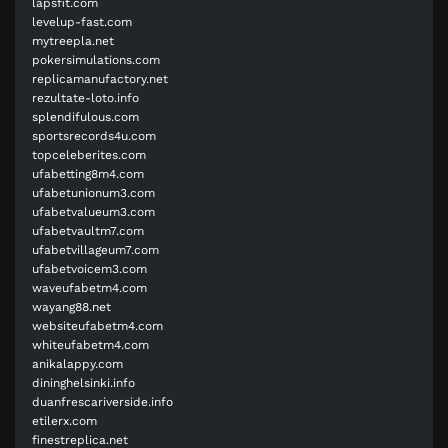
lapsfit.com
levelup-fast.com
mytreepla.net
pokersimulations.com
replicamanufactory.net
rezultate-loto.info
splendifulous.com
sportsrecords4u.com
topceleberites.com
ufabetting8m4.com
ufabetunionum3.com
ufabetvalueum3.com
ufabetvaultm7.com
ufabetvillageum7.com
ufabetvoicem3.com
waveufabetm4.com
wayang88.net
websiteufabetm4.com
whiteufabetm4.com
anikalappy.com
dininghelsinki.info
duanfrescariverside.info
etilerx.com
finestreplica.net