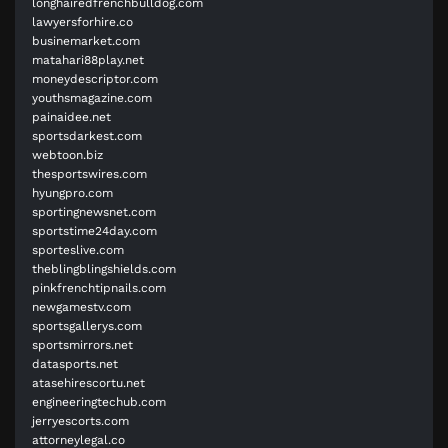
longhairedfrenchbulldog.com
lawyersforhire.co
businemarket.com
matahari88play.net
moneydescriptor.com
youthsmagazine.com
painaidee.net
sportsdarkest.com
webtoon.biz
thesportswires.com
hyungpro.com
sportingnewsnet.com
sportstime24day.com
sporteslive.com
theblingblingshields.com
pinkfrenchtipnails.com
newgamestv.com
sportsgallerys.com
sportsmirrors.net
datasports.net
atasehirescortu.net
engineeringtechub.com
jerryescorts.com
attorneylegal.co