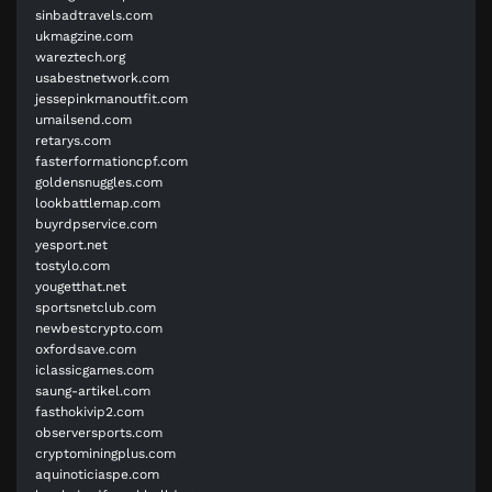
sinbadtravels.com
ukmagzine.com
wareztech.org
usabestnetwork.com
jessepinkmanoutfit.com
umailsend.com
retarys.com
fasterformationcpf.com
goldensnuggles.com
lookbattlemap.com
buyrdpservice.com
yesport.net
tostylo.com
yougetthat.net
sportsnetclub.com
newbestcrypto.com
oxfordsave.com
iclassicgames.com
saung-artikel.com
fasthokivip2.com
observersports.com
cryptominingplus.com
aquinoticiaspe.com