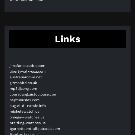
Links
jimsfamousbbq.com
libertywalk-usa.com
australiamovie.net
gizmobird.co.uk
mp3djsong.com
coursdanglaistoulouse.com
neptunuslex.com
auguri-di-natale.info
michelewatch.us
omega--watches.us
breitling-watches.us
tgarnettcentrallautoads.com
fixadvert.com