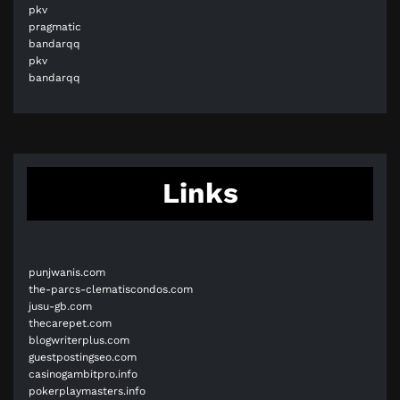
pkv
pragmatic
bandarqq
pkv
bandarqq
Links
punjwanis.com
the-parcs-clematiscondos.com
jusu-gb.com
thecarepet.com
blogwriterplus.com
guestpostingseo.com
casinogambitpro.info
pokerplaymasters.info