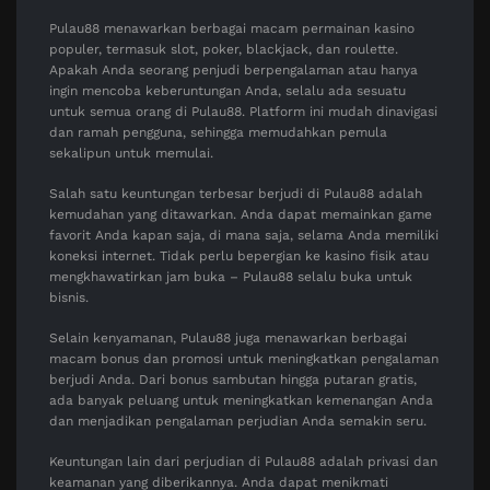
Pulau88 menawarkan berbagai macam permainan kasino
populer, termasuk slot, poker, blackjack, dan roulette.
Apakah Anda seorang penjudi berpengalaman atau hanya
ingin mencoba keberuntungan Anda, selalu ada sesuatu
untuk semua orang di Pulau88. Platform ini mudah dinavigasi
dan ramah pengguna, sehingga memudahkan pemula
sekalipun untuk memulai.
Salah satu keuntungan terbesar berjudi di Pulau88 adalah
kemudahan yang ditawarkan. Anda dapat memainkan game
favorit Anda kapan saja, di mana saja, selama Anda memiliki
koneksi internet. Tidak perlu bepergian ke kasino fisik atau
mengkhawatirkan jam buka – Pulau88 selalu buka untuk
bisnis.
Selain kenyamanan, Pulau88 juga menawarkan berbagai
macam bonus dan promosi untuk meningkatkan pengalaman
berjudi Anda. Dari bonus sambutan hingga putaran gratis,
ada banyak peluang untuk meningkatkan kemenangan Anda
dan menjadikan pengalaman perjudian Anda semakin seru.
Keuntungan lain dari perjudian di Pulau88 adalah privasi dan
keamanan yang diberikannya. Anda dapat menikmati