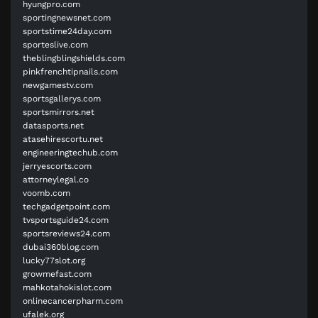
hyungpro.com
sportingnewsnet.com
sportstime24day.com
sporteslive.com
theblingblingshields.com
pinkfrenchtipnails.com
newgamestv.com
sportsgallerys.com
sportsmirrors.net
datasports.net
atasehirescortu.net
engineeringtechub.com
jerryescorts.com
attorneylegal.co
voomb.com
techgadgetpoint.com
tvsportsguide24.com
sportsreviews24.com
dubai360blog.com
lucky77slot.org
growmefast.com
mahkotahokislot.com
onlinecancerpharm.com
ufalek.org