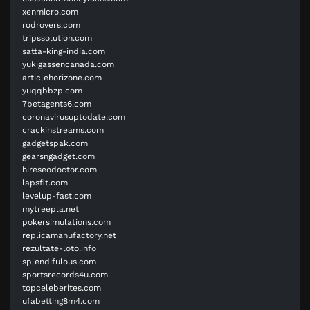
xenmicro.com
rodrovers.com
tripssolution.com
satta-king-india.com
yukigassencanada.com
articlehorizone.com
yuqqbbzp.com
7betagents6.com
coronavirusuptodate.com
crackinstreams.com
gadgetspak.com
gearsngadget.com
hireseodoctor.com
lapsfit.com
levelup-fast.com
mytreepla.net
pokersimulations.com
replicamanufactory.net
rezultate-loto.info
splendifulous.com
sportsrecords4u.com
topceleberites.com
ufabetting8m4.com