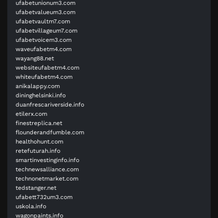
ufabetunionum3.com
ufabetvalueum3.com
ufabetvaultm7.com
ufabetvillageum7.com
ufabetvoicem3.com
waveufabetm4.com
wayang88.net
websiteufabetm4.com
whiteufabetm4.com
anikalappy.com
dininghelsinki.info
duanfrescariverside.info
etilerx.com
finestreplica.net
flounderandfumble.com
healthohunt.com
retefuturah.info
smartinvestinginfo.info
technewsalliance.com
technonetmarket.com
tedstanger.net
ufabett732um3.com
uskola.info
wagonpaints.info