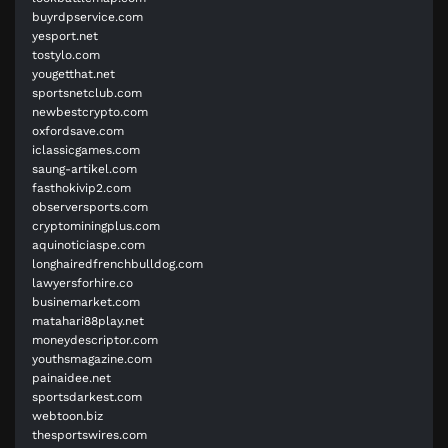
buyrdpservice.com
yesport.net
tostylo.com
yougetthat.net
sportsnetclub.com
newbestcrypto.com
oxfordsave.com
iclassicgames.com
saung-artikel.com
fasthokivip2.com
observersports.com
cryptominingplus.com
aquinoticiaspe.com
longhairedfrenchbulldog.com
lawyersforhire.co
businemarket.com
matahari88play.net
moneydescriptor.com
youthsmagazine.com
painaidee.net
sportsdarkest.com
webtoon.biz
thesportswires.com