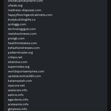
onlinecancerpharm.com
ufalek.org
mattress-disposal.com
happyflooringandcabinets.com
bodybuildinglife.co
qrdoggy.com
technologygud.com
realshocknews.com
pickgb.com
healthmistakes.com
ksfashiondresses.com
patterntrader.org
cnhpa.net
sitalotus.com
supernotes.org
worldsportsempires.com
updatecentral360.com
katamastah.com
zqscore.net
aseleraio.info
asticio.info
egardenio.info
arxteamio.info
getalexio.info