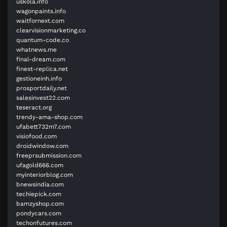
uskola.info
wagonpaints.info
waitfornext.com
clearvisionmarketing.co
quantum-code.co
whatnews.me
final-dream.com
finest-replica.net
gestioneinh.info
prosportdaily.net
salesinvest22.com
teseract.org
trendy-ama-shop.com
ufabett732m7.com
visiofood.com
droidwindow.com
freeprsubmission.com
ufagold666.com
myinteriorblog.com
bnewsindia.com
techiepick.com
bamzyshop.com
pondycars.com
techonfutures.com