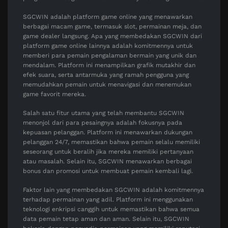
SGCWIN adalah platform game online yang menawarkan
berbagai macam game, termasuk slot, permainan meja, dan
game dealer langsung. Apa yang membedakan SGCWIN dari
platform game online lainnya adalah komitmennya untuk
memberi para pemain pengalaman bermain yang unik dan
mendalam. Platform ini menampilkan grafik mutakhir dan
efek suara, serta antarmuka yang ramah pengguna yang
memudahkan pemain untuk menavigasi dan menemukan
game favorit mereka.
Salah satu fitur utama yang telah membantu SGCWIN
menonjol dari para pesaingnya adalah fokusnya pada
kepuasan pelanggan. Platform ini menawarkan dukungan
pelanggan 24/7, memastikan bahwa pemain selalu memiliki
seseorang untuk beralih jika mereka memiliki pertanyaan
atau masalah. Selain itu, SGCWIN menawarkan berbagai
bonus dan promosi untuk membuat pemain kembali lagi.
Faktor lain yang membedakan SGCWIN adalah komitmennya
terhadap permainan yang adil. Platform ini menggunakan
teknologi enkripsi canggih untuk memastikan bahwa semua
data pemain tetap aman dan aman. Selain itu, SGCWIN