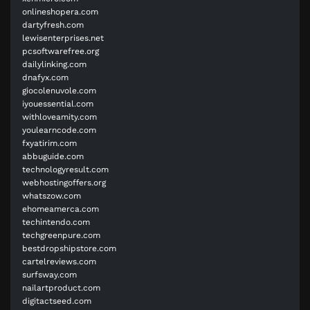
onlineshopera.com
dartyfresh.com
lewisenterprises.net
pcsoftwarefree.org
dailylinking.com
dnafyx.com
giocolenuvole.com
iyouessential.com
withloveamity.com
youlearncode.com
fxyatirim.com
abbuguide.com
technologyresult.com
webhostingoffers.org
whatszow.com
ehomeamerca.com
techintendo.com
techgreenpure.com
bestdropshipstore.com
cartelreviews.com
surfsway.com
nailartproduct.com
digitactseed.com