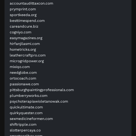
accountaudittaxcon.com
prymprint.com
sportkeeda.org
besttimespend.com
careandcure.biz
cogniyo.com
easymagazines.org
hirfanjilasmi.com
hometricks.org
leathercraftpro.com
microgridpower.org
mixiqo.com
needglobe.com
ortocoach.com
passionawe.com
pittsburghpaintingprofessionals.com
plumberryworks.com
psychoterapiawioletanowak.com
quickultimate.com
quirkyquester.com
sexmedicineformen.com
shiftripple.com
slotterpercaya.co
smartcoolbox.com