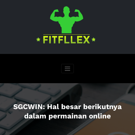
Skip
to
content
SGCWIN: Hal besar berikutnya
dalam permainan online