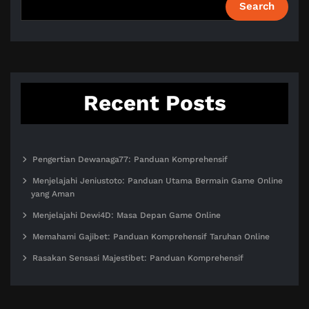
Search
Recent Posts
Pengertian Dewanaga77: Panduan Komprehensif
Menjelajahi Jeniustoto: Panduan Utama Bermain Game Online
yang Aman
Menjelajahi Dewi4D: Masa Depan Game Online
Memahami Gajibet: Panduan Komprehensif Taruhan Online
Rasakan Sensasi Majestibet: Panduan Komprehensif