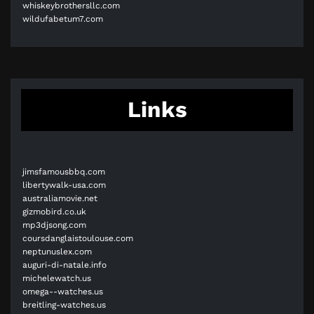
whiskeybrothersllc.com
wildufabetum7.com
Links
jimsfamousbbq.com
libertywalk-usa.com
australiamovie.net
gizmobird.co.uk
mp3djsong.com
coursdanglaistoulouse.com
neptunuslex.com
auguri-di-natale.info
michelewatch.us
omega--watches.us
breitling-watches.us