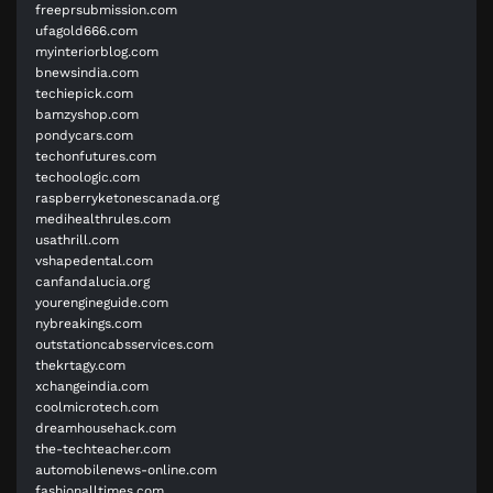
freeprsubmission.com
ufagold666.com
myinteriorblog.com
bnewsindia.com
techiepick.com
bamzyshop.com
pondycars.com
techonfutures.com
techoologic.com
raspberryketonescanada.org
medihealthrules.com
usathrill.com
vshapedental.com
canfandalucia.org
yourengineguide.com
nybreakings.com
outstationcabsservices.com
thekrtagy.com
xchangeindia.com
coolmicrotech.com
dreamhousehack.com
the-techteacher.com
automobilenews-online.com
fashionalltimes.com