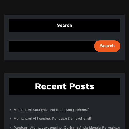
Search
Search
Recent Posts
Memahami Saung4D: Panduan Komprehensif
Memahami Ahlicasino: Panduan Komprehensif
Panduan Utama Juruscasino: Gerbang Anda Menuju Permainan