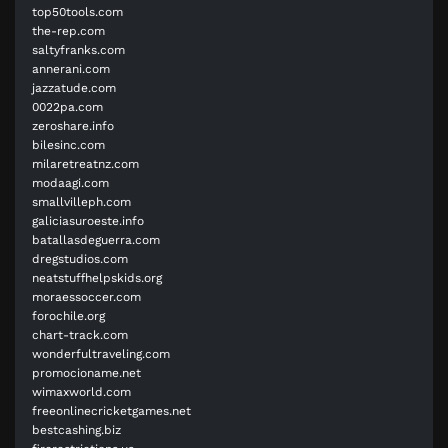
top50tools.com
the-rep.com
saltyfranks.com
annerani.com
jazzatude.com
0022pa.com
zeroshare.info
bilesinc.com
milaretreatnz.com
modaagi.com
smallvilleph.com
galiciasuroeste.info
batallasdeguerra.com
dregstudios.com
neatstuffhelpskids.org
moraessoccer.com
forochile.org
chart-track.com
wonderfultraveling.com
promocioname.net
wimaxworld.com
freeonlinecricketgames.net
bestcashing.biz