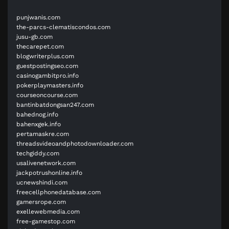
punjwanis.com
the-parcs-clematiscondos.com
jusu-gb.com
thecarepet.com
blogwriterplus.com
guestpostingseo.com
casinogambitpro.info
pokerplaymasters.info
courseoncourse.com
bantinbatdongsan247.com
bahednog.info
bahenxgek.info
pertamaskre.com
threadsvideoandphotodownloader.com
techgiddy.com
usalivenetwork.com
jackpotrushonline.info
ucnewshindi.com
freecellphonedatabase.com
gamersrope.com
exellewebmedia.com
free-gamestop.com