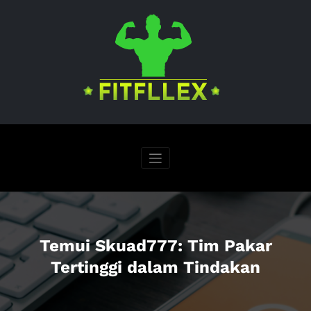
Skip
to
content
Temui Skuad777: Tim Pakar
Tertinggi dalam Tindakan