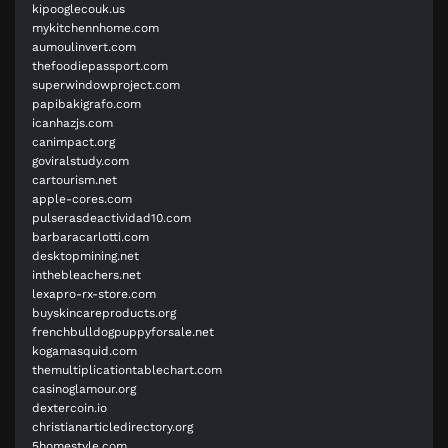
kipooglecouk.us
mykitchennhome.com
aumoulinvert.com
thefoodiepassport.com
superwindowproject.com
papibakigrafo.com
icanhazjs.com
canimpact.org
goviralstudy.com
cartourism.net
apple-cores.com
pulserasdeactividad10.com
barbaracarlotti.com
desktopmining.net
inthebleachers.net
lexapro-rx-store.com
buyskincareproducts.org
frenchbulldogpuppyforsale.net
kogamasquid.com
themultiplicationtablechart.com
casinoglamour.org
dextercoin.io
christianarticledirectory.org
5homestyle.com