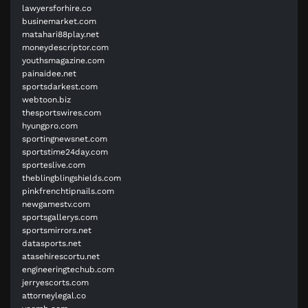
lawyersforhire.co
businemarket.com
matahari88play.net
moneydescriptor.com
youthsmagazine.com
painaidee.net
sportsdarkest.com
webtoon.biz
thesportswires.com
hyungpro.com
sportingnewsnet.com
sportstime24day.com
sporteslive.com
theblingblingshields.com
pinkfrenchtipnails.com
newgamestv.com
sportsgallerys.com
sportsmirrors.net
datasports.net
atasehirescortu.net
engineeringtechub.com
jerryescorts.com
attorneylegal.co