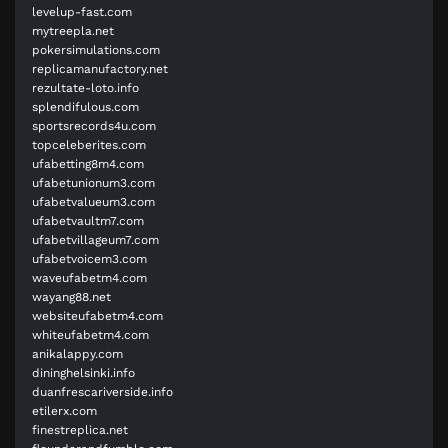
levelup-fast.com
mytreepla.net
pokersimulations.com
replicamanufactory.net
rezultate-loto.info
splendifulous.com
sportsrecords4u.com
topceleberites.com
ufabetting8m4.com
ufabetunionum3.com
ufabetvalueum3.com
ufabetvaultm7.com
ufabetvillageum7.com
ufabetvoicem3.com
waveufabetm4.com
wayang88.net
websiteufabetm4.com
whiteufabetm4.com
anikalappy.com
dininghelsinki.info
duanfrescariverside.info
etilerx.com
finestreplica.net