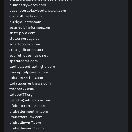
plumberryworks.com
psychoterapiawioletanowak.com
quickultimate.com
quirkyquester.com
sexmedicineformen.com
shiftripple.com
slotterpercaya.co
smartcoolbox.com
sohanjitfinances.com
soulfulhousemusic.net
sparklooms.com
tacticalcontractingllc.com
thecapitalpowers.com
tobabet88slot3.com
todayscurrentnews.com
totobet77.asia
totobet77.org
trendingpublication.com
ufabettererum3.com
ufabettermentm4.com
ufabettersum7.com
ufabettinwm7.com
ufabettinwum3.com