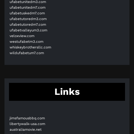
ufabetunitedm3.com
ufabetunitedm7.com
ufabetuskedm7.com
ufabetutoredm3.com
ufabetutoredm7.com
ufabetvalleyum3.com
veloxview.com
westufabetm3.com
whiskeybrothersllc.com
wildufabetum7.com
Links
jimsfamousbbq.com
libertywalk-usa.com
australiamovie.net