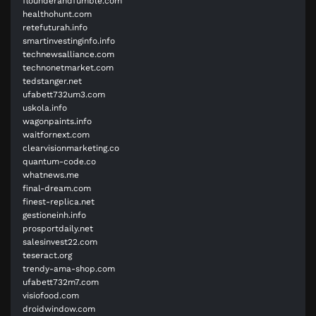
flounderandfumble.com
healthohunt.com
retefuturah.info
smartinvestinginfo.info
technewsalliance.com
technonetmarket.com
tedstanger.net
ufabett732um3.com
uskola.info
wagonpaints.info
waitfornext.com
clearvisionmarketing.co
quantum-code.co
whatnews.me
final-dream.com
finest-replica.net
gestioneinh.info
prosportdaily.net
salesinvest22.com
teseract.org
trendy-ama-shop.com
ufabett732m7.com
visiofood.com
droidwindow.com