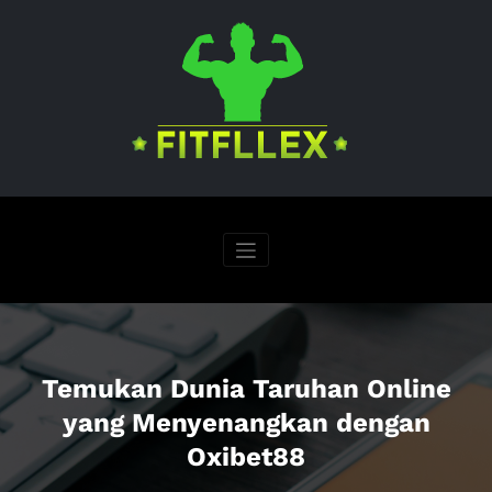
Skip
to
content
Temukan Dunia Taruhan Online
yang Menyenangkan dengan
Oxibet88