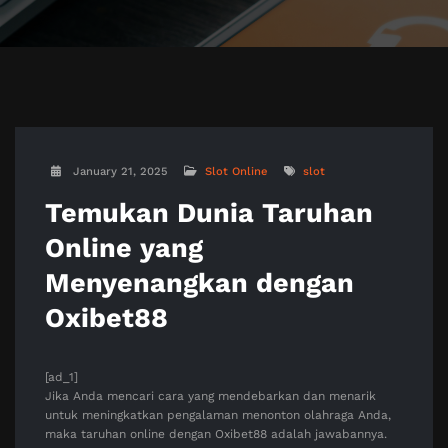
January 21, 2025
Slot Online
slot
Temukan Dunia Taruhan
Online yang
Menyenangkan dengan
Oxibet88
[ad_1]
Jika Anda mencari cara yang mendebarkan dan menarik
untuk meningkatkan pengalaman menonton olahraga Anda,
maka taruhan online dengan Oxibet88 adalah jawabannya.