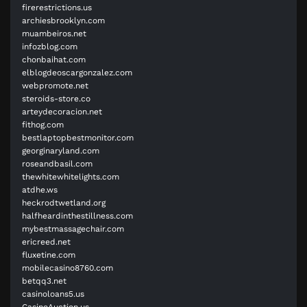
firerestrictions.us
archiesbrooklyn.com
muambeiros.net
infozblog.com
chonbaihat.com
elblogdeoscargonzalez.com
webpromote.net
steroids-store.co
arteydecoracion.net
fithog.com
bestlaptopbestmonitor.com
georginaryland.com
roseandbasil.com
thewhitewhitelights.com
atdhe.ws
heckrodtwetland.org
halfheardinthestillness.com
mybestmassagechair.com
ericreed.net
fluxetine.com
mobilecasino8760.com
betqq3.net
casinoloans5.us
CasinoAuction.us