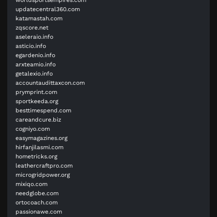
updatecentral360.com
katamastah.com
zqscore.net
aseleraio.info
asticio.info
egardenio.info
arxteamio.info
getalexio.info
accountaudittaxcon.com
prymprint.com
sportkeeda.org
besttimespend.com
careandcure.biz
cogniyo.com
easymagazines.org
hirfanjilasmi.com
hometricks.org
leathercraftpro.com
microgridpower.org
mixiqo.com
needglobe.com
ortocoach.com
passionawe.com