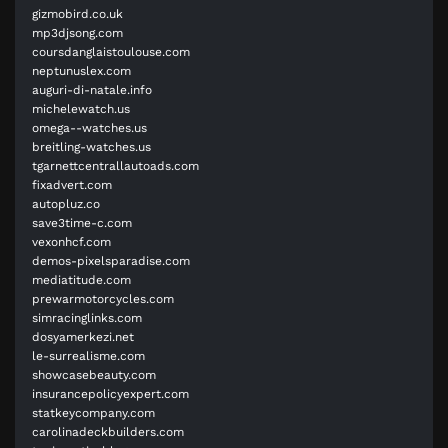
gizmobird.co.uk
mp3djsong.com
coursdanglaistoulouse.com
neptunuslex.com
auguri-di-natale.info
michelewatch.us
omega--watches.us
breitling-watches.us
tgarnettcentrallautoads.com
fixadvert.com
autopluz.co
save3time-c.com
vexonhcf.com
demos-pixelsparadise.com
mediatitude.com
prewarmotorcycles.com
simracinglinks.com
dosyamerkezi.net
le-surrealisme.com
showcasebeauty.com
insurancepolicyexpert.com
statkeycompany.com
carolinadeckbuilders.com